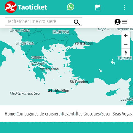
rechercher une croisiere
7
8
Istanbul
1
2
Athènes
5
6
Rhodes
3
4
Héraklion
Home
›
Compagnies de croisière
›
Regent
›
Îles Grecques
›
Seven Seas Voyag