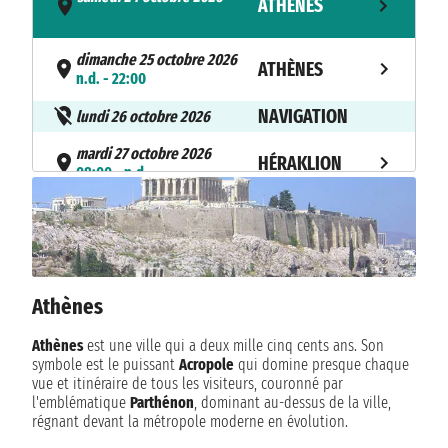
ATHÈNES
- n.d.
dimanche 25 octobre 2026
ATHÈNES
n.d. - 22:00
NAVIGATION
lundi 26 octobre 2026
mardi 27 octobre 2026
HÉRAKLION
08:00 - n.d.
mercredi 28 octobre 2026
HÉRAKLION
n.d. - 20:00
NAVIGATION
jeudi 29 octobre 2026
Athènes
vendredi 30 octobre 2026
RHODES
08:00 - n.d.
Athènes
est une ville qui a deux mille cinq cents ans. Son
symbole est le puissant
Acropole
qui domine presque chaque
samedi 31 octobre 2026
RHODES
vue et itinéraire de tous les visiteurs, couronné par
n.d. - 20:00
l'emblématique
Parthénon
, dominant au-dessus de la ville,
régnant devant la métropole moderne en évolution.
NAVIGATION
dimanche 1 novembre 2026