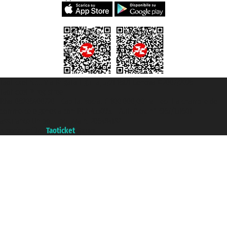
Taoticket S.r.l. Via Brigata Liguria, 3/21 16121 Genova ©2007/2026 -
Taoticket ® registree
P.Iva 06206400720 - Capital social € 100.000,00 i.v. - ecrit a chambre de
commerce e genes a con REA 433093. - Aut. Prov. n° 6167/131601 -
assurance Unipol - polizza n. 206484182
A portal of the
Taoticket
group