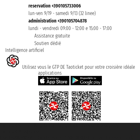
reservation +390105733006
lun-ven 9/19 - samedi 9/13 (32 linee)
administration +390105704878
lundi - vendredi 09:00 - 12:00 e 15:00 - 17:00
Assistance gratuite
Soutien dédié
Intelligence artificiel
Utilisez vous le GTP DE Taoticket pour votre croisière idéale
applications
Taoticket S.r.l. Via Brigata Liguria, 3/21 16121 Genova ©2007/2026 -
Taoticket ® registree
P.Iva 06206400720 - Capital social € 100.000,00 i.v. - ecrit a chambre de