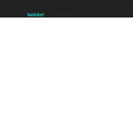
commerce e genes a con REA 433093. - Aut. Prov. n° 6167/131601 -
assurance Unipol - polizza n. 206484182
A portal of the
Taoticket
group