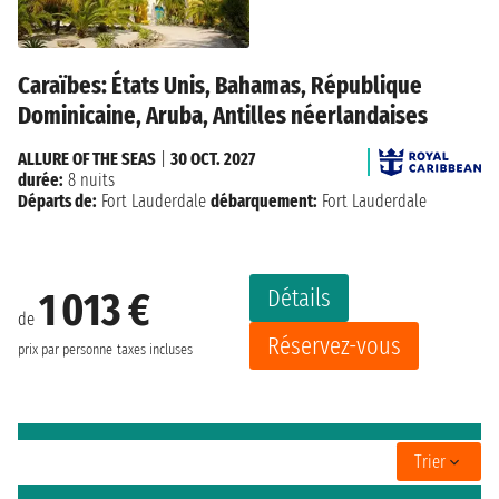
Caraïbes: États Unis, Bahamas, République
Dominicaine, Aruba, Antilles néerlandaises
ALLURE OF THE SEAS
|
30 OCT. 2027
durée:
8 nuits
Départs de:
Fort Lauderdale
débarquement:
Fort Lauderdale
Détails
1 013 €
de
Réservez-vous
prix par personne
taxes incluses
Trier