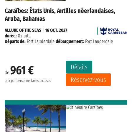
Caraïbes: États Unis, Antilles néerlandaises,
Aruba, Bahamas
ALLURE OF THE SEAS
|
16 OCT. 2027
durée:
8 nuits
Départs de:
Fort Lauderdale
débarquement:
Fort Lauderdale
Détails
961 €
de
Réservez-vous
prix par personne
taxes incluses