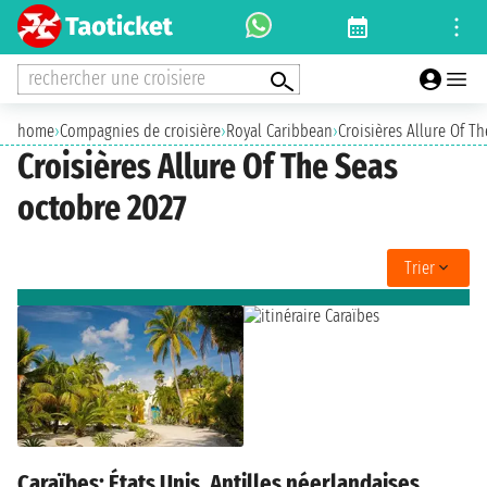
rechercher une croisiere
home
›
Compagnies de croisière
›
Royal Caribbean
›
Croisières Allure Of T
Croisières Allure Of The Seas
octobre 2027
Trier
Caraïbes: États Unis, Antilles néerlandaises,