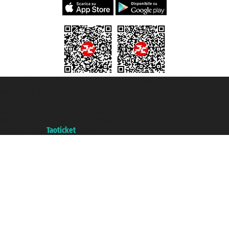
Taoticket S.r.l. Via Brigata Liguria, 3/21 16121 Genova ©2007/2026 -
Taoticket ® registree
P.Iva 06206400720 - Capital social € 100.000,00 i.v. - ecrit a chambre de
commerce e genes a con REA 433093. - Aut. Prov. n° 6167/131601 -
assurance Unipol - polizza n. 206484182
A portal of the
Taoticket
group