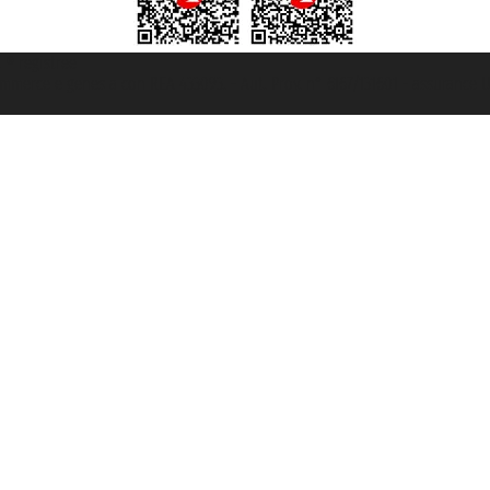
t ® registree
ommerce e genes a con REA 433093. - Aut. Prov. n° 6167/131601 - assurance U