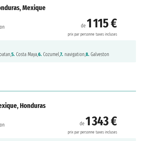
Honduras, Mexique
1 115 €
de
ton
prix par personne
taxes incluses
oatan,
5.
Costa Maya,
6.
Cozumel,
7.
navigation,
8.
Galveston
Mexique, Honduras
1 343 €
de
ton
prix par personne
taxes incluses