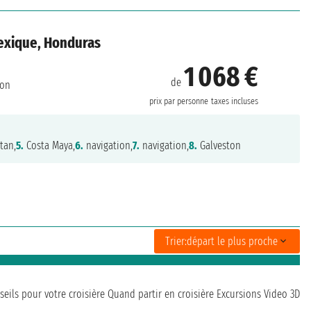
Mexique, Honduras
1 068 €
de
ton
prix par personne
taxes incluses
tan,
5.
Costa Maya,
6.
navigation,
7.
navigation,
8.
Galveston
Trier:
départ le plus proche
seils pour votre croisière
Quand partir en croisière
Excursions
Video 3D