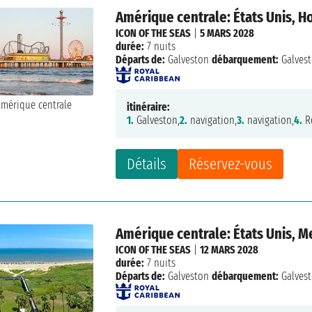
Amérique centrale: États Unis, 
ICON OF THE SEAS
|
5 MARS 2028
durée:
7 nuits
Départs de:
Galveston
débarquement:
Galves
itinéraire:
1.
Galveston,
2.
navigation,
3.
navigation,
4.
R
Détails
Réservez-vous
Amérique centrale: États Unis, 
ICON OF THE SEAS
|
12 MARS 2028
durée:
7 nuits
Départs de:
Galveston
débarquement:
Galves