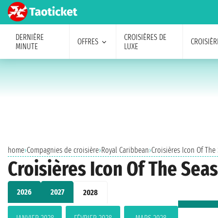
DERNIÈRE
CROISIÈRES DE
OFFRES
CROISIÈR
MINUTE
LUXE
home
›
Compagnies de croisière
›
Royal Caribbean
›
Croisières Icon Of The
Croisières Icon Of The Sea
2026
2027
2028