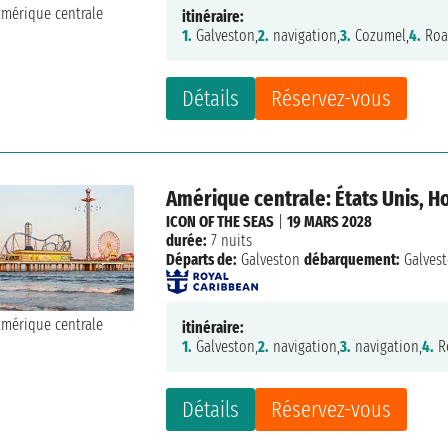
itinéraire:
1.
Galveston,
2.
navigation,
3.
Cozumel,
4.
Roa
Détails
Réservez-vous
Amérique centrale: États Unis, 
ICON OF THE SEAS
|
19 MARS 2028
durée:
7 nuits
Départs de:
Galveston
débarquement:
Galves
itinéraire:
1.
Galveston,
2.
navigation,
3.
navigation,
4.
R
Détails
Réservez-vous