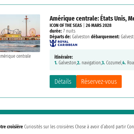
Amérique centrale: États Unis, 
ICON OF THE SEAS
|
26 MARS 2028
durée:
7 nuits
Départs de:
Galveston
débarquement:
Galves
itinéraire:
1.
Galveston,
2.
navigation,
3.
Cozumel,
4.
Roa
Détails
Réservez-vous
tre croisière
Curiosités sur les croisières
Chose à avoir d’abord partir
Con