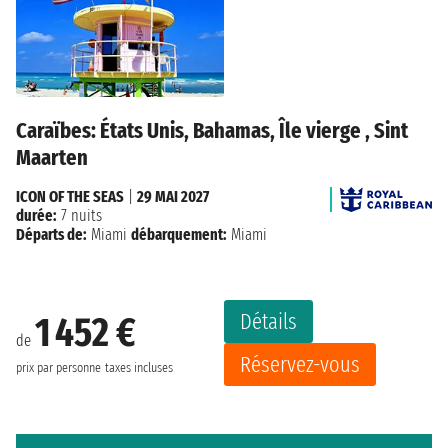
Caraïbes: États Unis, Bahamas, Île vierge , Sint
Maarten
ICON OF THE SEAS
|
29 MAI 2027
durée:
7 nuits
Départs de:
Miami
débarquement:
Miami
Détails
1 452 €
de
Réservez-vous
prix par personne
taxes incluses