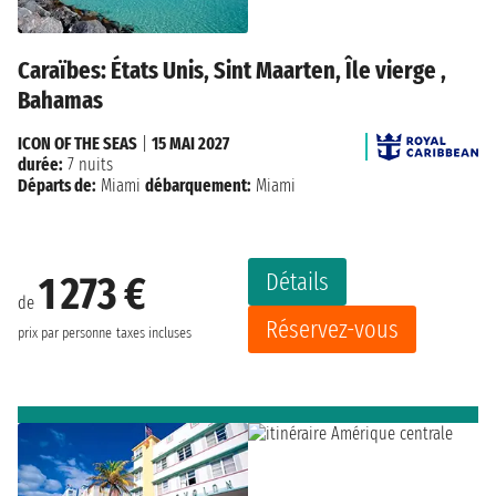
Caraïbes: États Unis, Sint Maarten, Île vierge ,
Bahamas
ICON OF THE SEAS
|
15 MAI 2027
durée:
7 nuits
Départs de:
Miami
débarquement:
Miami
Détails
1 273 €
de
Réservez-vous
prix par personne
taxes incluses