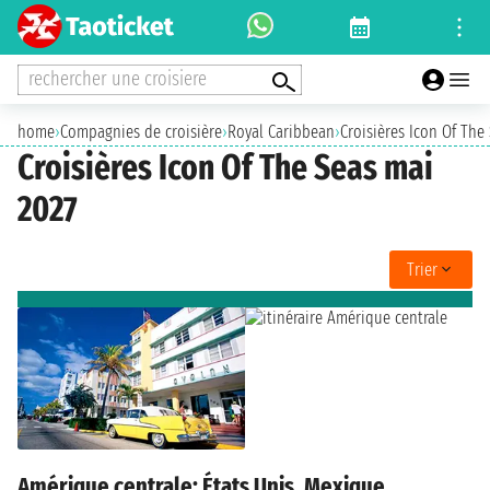
rechercher une croisiere
home
›
Compagnies de croisière
›
Royal Caribbean
›
Croisières Icon Of The
Croisières Icon Of The Seas mai
2027
Trier
Amérique centrale: États Unis, Mexique,