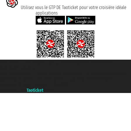
Utilisez vous le GTP DE Taoticket pour votre croisière idéale
applications
Taoticket S.r.l. Via Brigata Liguria, 3/21 16121 Genova ©2007/2026 -
Taoticket ® registree
P.Iva 06206400720 - Capital social € 100.000,00 i.v. - ecrit a chambre de
commerce e genes a con REA 433093. - Aut. Prov. n° 6167/131601 -
assurance Unipol - polizza n. 206484182
A portal of the
Taoticket
group