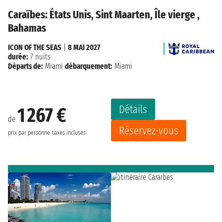
Caraïbes: États Unis, Sint Maarten, Île vierge ,
Bahamas
ICON OF THE SEAS
|
8 MAI 2027
durée:
7 nuits
Départs de:
Miami
débarquement:
Miami
Détails
1 267 €
de
Réservez-vous
prix par personne
taxes incluses