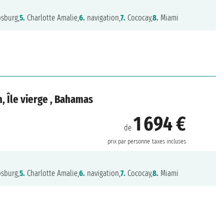
psburg,
5.
Charlotte Amalie,
6.
navigation,
7.
Cococay,
8.
Miami
n, Île vierge , Bahamas
1 694 €
de
prix par personne
taxes incluses
psburg,
5.
Charlotte Amalie,
6.
navigation,
7.
Cococay,
8.
Miami