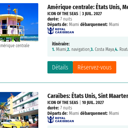
Amérique centrale: États Unis, 
ICON OF THE SEAS
|
3 JUIL. 2027
durée:
7 nuits
Départs de:
Miami
débarquement:
Miami
itinéraire:
1.
Miami,
2.
navigation,
3.
Costa Maya,
4.
Roat
Détails
Réservez-vous
Caraïbes: États Unis, Sint Maarte
ICON OF THE SEAS
|
10 JUIL. 2027
durée:
7 nuits
Départs de:
Miami
débarquement:
Miami