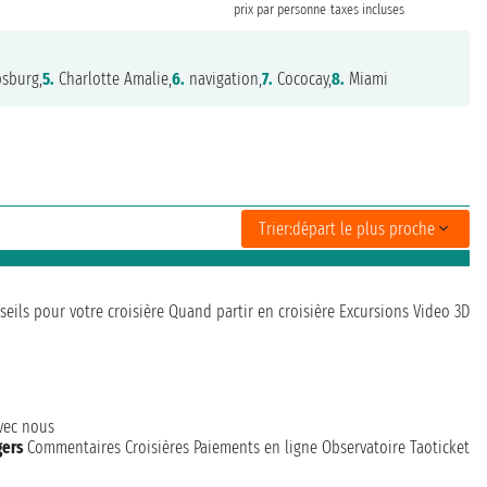
prix par personne
taxes incluses
psburg,
5.
Charlotte Amalie,
6.
navigation,
7.
Cococay,
8.
Miami
Trier:
départ le plus proche
seils pour votre croisière
Quand partir en croisière
Excursions
Video 3D
avec nous
gers
Commentaires Croisières
Paiements en ligne
Observatoire Taoticket