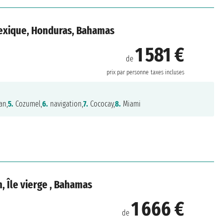
Mexique, Honduras, Bahamas
1 581 €
de
prix par personne
taxes incluses
an,
5.
Cozumel,
6.
navigation,
7.
Cococay,
8.
Miami
n, Île vierge , Bahamas
1 666 €
de