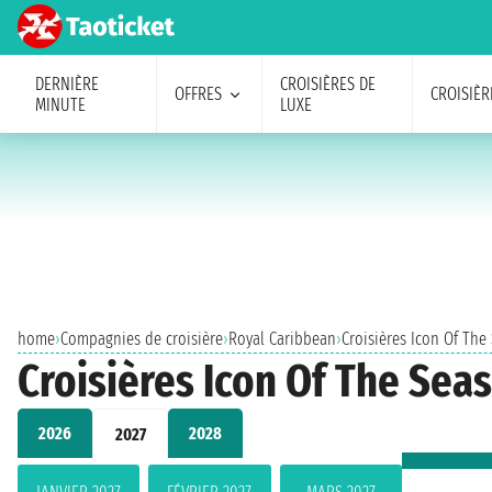
DERNIÈRE
CROISIÈRES DE
OFFRES
CROISIÈR
MINUTE
LUXE
home
›
Compagnies de croisière
›
Royal Caribbean
›
Croisières Icon Of The
Croisières Icon Of The Seas 
2026
2028
2027