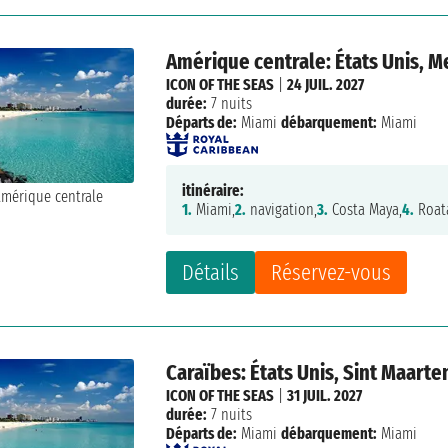
Amérique centrale: États Unis, 
ICON OF THE SEAS
|
24 JUIL. 2027
durée:
7 nuits
Départs de:
Miami
débarquement:
Miami
itinéraire:
1.
Miami,
2.
navigation,
3.
Costa Maya,
4.
Roat
Détails
Réservez-vous
Caraïbes: États Unis, Sint Maarte
ICON OF THE SEAS
|
31 JUIL. 2027
durée:
7 nuits
Départs de:
Miami
débarquement:
Miami