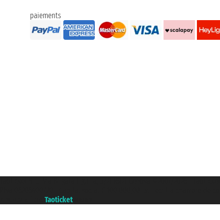
paiements
Taoticket S.r.l. Via Brigata Liguria, 3/21 16121 Genova ©2007/2026 - Taoticke
P.Iva 06206400720 - Capital social € 100.000,00 i.v. - ecrit a chambre de c
A portal of the
Taoticket
group