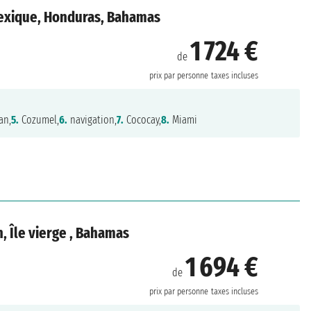
Mexique, Honduras, Bahamas
1 724 €
de
prix par personne
taxes incluses
an,
5.
Cozumel,
6.
navigation,
7.
Cococay,
8.
Miami
n, Île vierge , Bahamas
1 694 €
de
prix par personne
taxes incluses