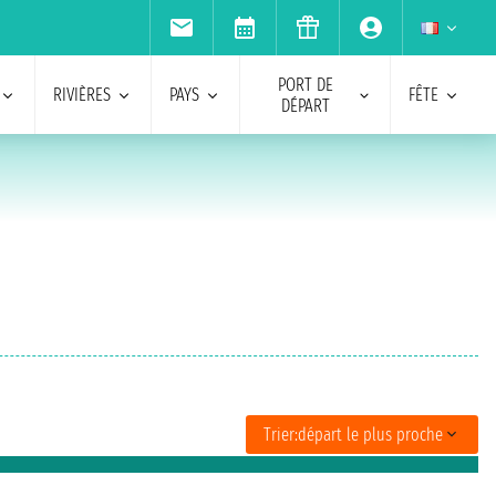
PORT DE
RIVIÈRES
PAYS
FÊTE
DÉPART
Trier:
départ le plus proche