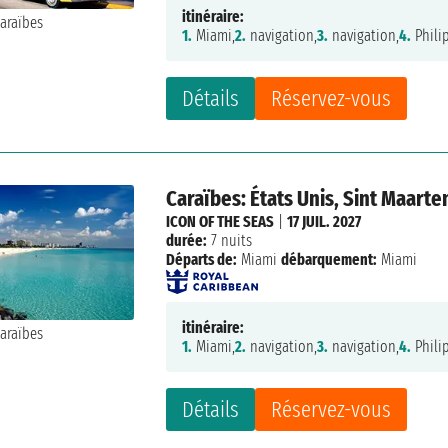
itinéraire:
1.
Miami,
2.
navigation,
3.
navigation,
4.
Phili
Détails
Réservez-vous
Caraïbes: États Unis, Sint Maarte
ICON OF THE SEAS
|
17 JUIL. 2027
durée:
7 nuits
Départs de:
Miami
débarquement:
Miami
itinéraire:
1.
Miami,
2.
navigation,
3.
navigation,
4.
Phili
Détails
Réservez-vous