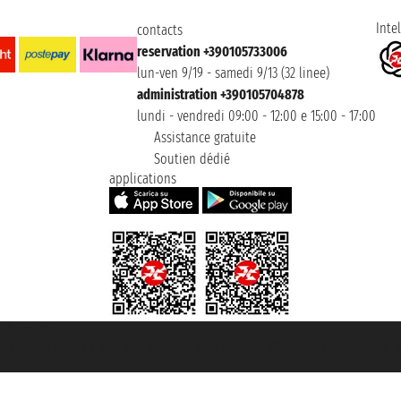
Intel
contacts
reservation +390105733006
lun-ven 9/19 - samedi 9/13 (32 linee)
administration +390105704878
lundi - vendredi 09:00 - 12:00 e 15:00 - 17:00
Assistance gratuite
Soutien dédié
applications
t ® registree
ommerce e genes a con REA 433093. - Aut. Prov. n° 6167/131601 - assurance U