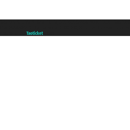
Taoticket S.r.l. Via Brigata Liguria, 3/21 16121 Genova ©2007/2026 - Taoticke
P.Iva 06206400720 - Capital social € 100.000,00 i.v. - ecrit a chambre de c
A portal of the
Taoticket
group