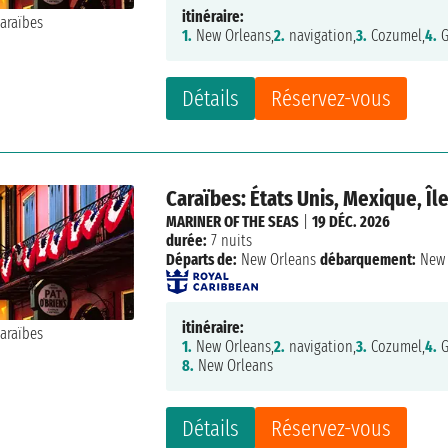
itinéraire:
1.
New Orleans,
2.
navigation,
3.
Cozumel,
4.
G
Détails
Réservez-vous
Caraïbes: États Unis, Mexique, Î
MARINER OF THE SEAS
|
19 DÉC. 2026
durée:
7 nuits
Départs de:
New Orleans
débarquement:
New 
itinéraire:
1.
New Orleans,
2.
navigation,
3.
Cozumel,
4.
G
8.
New Orleans
Détails
Réservez-vous