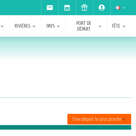
PORT DE
RIVIÈRES
PAYS
FÊTE
DÉPART
Trier:
départ le plus proche