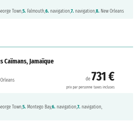
eorge Town,
5.
Falmouth,
6.
navigation,
7.
navigation,
8.
New Orleans
les Caïmans, Jamaïque
731 €
de
Orleans
prix par personne
taxes incluses
eorge Town,
5.
Montego Bay,
6.
navigation,
7.
navigation,