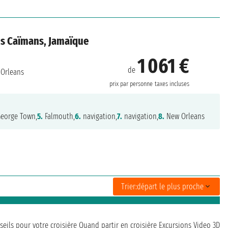
les Caïmans, Jamaïque
1 061 €
de
Orleans
prix par personne
taxes incluses
eorge Town,
5.
Falmouth,
6.
navigation,
7.
navigation,
8.
New Orleans
Trier:
départ le plus proche
seils pour votre croisière
Quand partir en croisière
Excursions
Video 3D