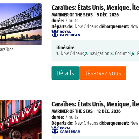
Caraïbes: États Unis, Mexique, Î
MARINER OF THE SEAS
|
5 DÉC. 2026
durée:
7 nuits
Départs de:
New Orleans
débarquement:
New 
itinéraire:
1.
New Orleans,
2.
navigation,
3.
Cozumel,
4.
G
Détails
Réservez-vous
Caraïbes: États Unis, Mexique, Î
MARINER OF THE SEAS
|
12 DÉC. 2026
durée:
7 nuits
Départs de:
New Orleans
débarquement:
New 