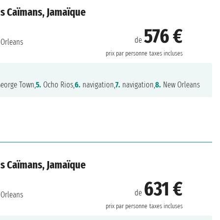
les Caïmans, Jamaïque
576 €
de
Orleans
prix par personne
taxes incluses
eorge Town,
5.
Ocho Rios,
6.
navigation,
7.
navigation,
8.
New Orleans
les Caïmans, Jamaïque
631 €
de
Orleans
prix par personne
taxes incluses