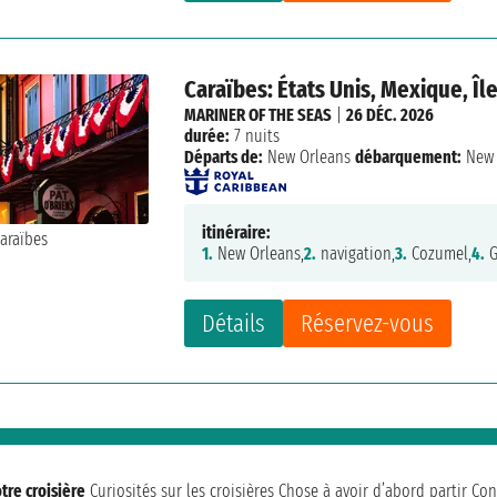
Caraïbes: États Unis, Mexique, Î
MARINER OF THE SEAS
|
26 DÉC. 2026
durée:
7 nuits
Départs de:
New Orleans
débarquement:
New 
itinéraire:
1.
New Orleans,
2.
navigation,
3.
Cozumel,
4.
G
Détails
Réservez-vous
tre croisière
Curiosités sur les croisières
Chose à avoir d’abord partir
Con