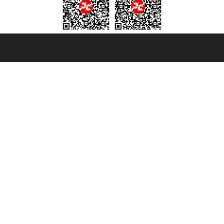
t ® registree
ommerce e genes a con REA 433093. - Aut. Prov. n° 6167/131601 - assurance U