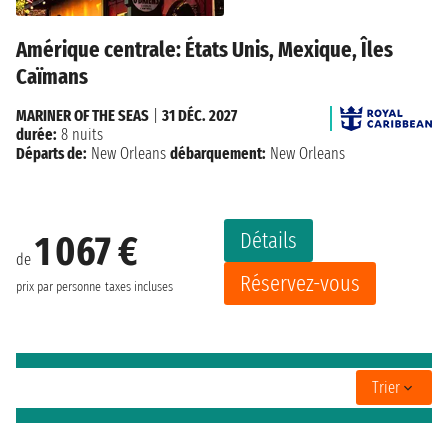
Amérique centrale: États Unis, Mexique, Îles
Caïmans
MARINER OF THE SEAS
|
31 DÉC. 2027
durée:
8 nuits
Départs de:
New Orleans
débarquement:
New Orleans
Détails
1 067 €
de
Réservez-vous
prix par personne
taxes incluses
Trier