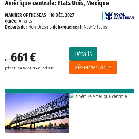
Amérique centrale: États Unis, Mexique
MARINER OF THE SEAS
|
18 DÉC. 2027
durée:
6 nuits
Départs de:
New Orleans
débarquement:
New Orleans
Détails
661 €
de
Réservez-vous
prix par personne
taxes incluses