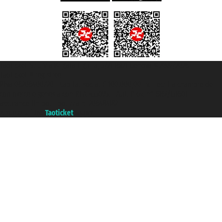
Taoticket S.r.l. Via Brigata Liguria, 3/21 16121 Genova ©2007/2026 -
Taoticket ® registree
P.Iva 06206400720 - Capital social € 100.000,00 i.v. - ecrit a chambre de
commerce e genes a con REA 433093. - Aut. Prov. n° 6167/131601 -
assurance Unipol - polizza n. 206484182
A portal of the
Taoticket
group