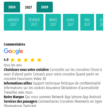
2026
2028
2027
JANVIER
FÉVRIER
MARS
AVRIL
MAI
JUIN
2027
2027
2027
2027
2027
2027
Commentaires
4.9
tous les avis
Choisissez vous votre croisière
Curiosités sur les croisières
Chose à
avoir d’abord partir
Conseils pour votre croisière
Quand partir en
croisière
Excursions
Video 3D
Informations utiles
Support technique
Politique de confidentialité
Informations sur les cookies
Assurance
Déclaration d’accessibilité
Travaillez avec nous
Notre Marque
Qui nous sommes
Network
App Iphone
App Android
Services des passagers
Commentaires Croisières
Paiements en ligne
Observatoire Taoticket