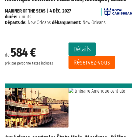
MARINER OF THE SEAS
|
4 DÉC. 2027
durée:
7 nuits
Départs de:
New Orleans
débarquement:
New Orleans
Détails
584 €
de
Réservez-vous
prix par personne
taxes incluses