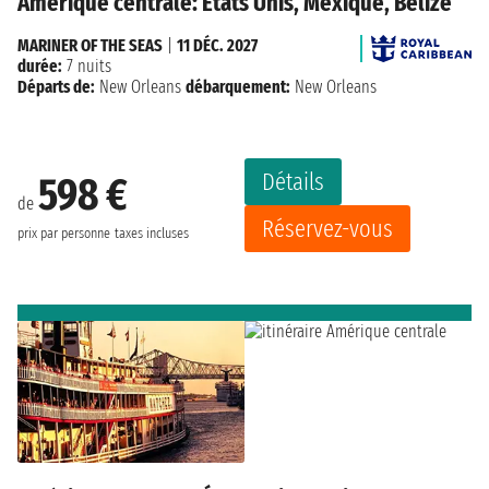
Amérique centrale: États Unis, Mexique, Bélize
MARINER OF THE SEAS
|
11 DÉC. 2027
durée:
7 nuits
Départs de:
New Orleans
débarquement:
New Orleans
Détails
598 €
de
Réservez-vous
prix par personne
taxes incluses