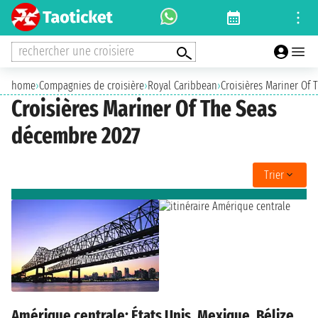
rechercher une croisiere
home
›
Compagnies de croisière
›
Royal Caribbean
›
Croisières Mariner Of 
Croisières Mariner Of The Seas
décembre 2027
Trier
Amérique centrale: États Unis, Mexique, Bélize