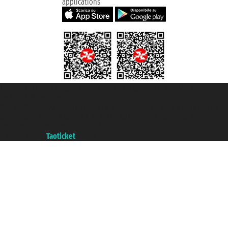
applications
Taoticket S.r.l. Via Brigata Liguria, 3/21 16121 Genova ©2007/2026 -
Taoticket ® registree
P.Iva 06206400720 - Capital social € 100.000,00 i.v. - ecrit a chambre de
commerce e genes a con REA 433093. - Aut. Prov. n° 6167/131601 -
assurance Unipol - polizza n. 206484182
A portal of the
Taoticket
group