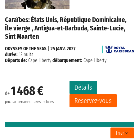
Caraïbes: États Unis, République Dominicaine,
Île vierge , Antigua-et-Barbuda, Sainte-Lucie,
Sint Maarten
ODYSSEY OF THE SEAS
|
25 JANV. 2027
durée:
12 nuits
Départs de:
Cape Liberty
débarquement:
Cape Liberty
Détails
1 468 €
de
Réservez-vous
prix par personne
taxes incluses
Trier