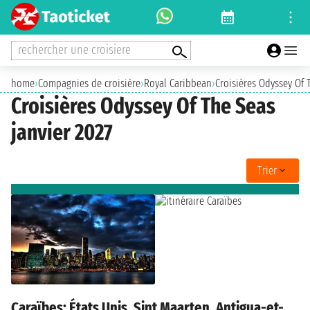
rechercher une croisiere
home
›
Compagnies de croisière
›
Royal Caribbean
›
Croisières Odyssey Of 
Croisières Odyssey Of The Seas
janvier 2027
Trier
Caraïbes: États Unis, Sint Maarten, Antigua-et-