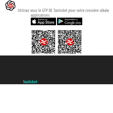
Utilisez vous le GTP DE Taoticket pour votre croisière idéale
applications
Taoticket S.r.l. Via Brigata Liguria, 3/21 16121 Genova ©2007/2026 -
Taoticket ® registree
P.Iva 06206400720 - Capital social € 100.000,00 i.v. - ecrit a chambre de
commerce e genes a con REA 433093. - Aut. Prov. n° 6167/131601 -
assurance Unipol - polizza n. 206484182
A portal of the
Taoticket
group