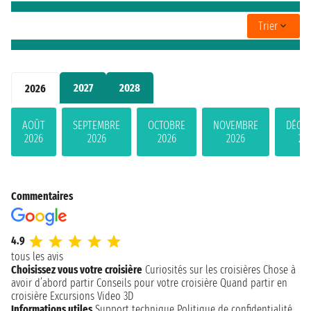
Trier
2027
2028
2026
AOÛT
SEPTEMBRE
OCTOBRE
NOVEMBRE
DÉCE
2026
2026
2026
2026
20
Commentaires
4.9
tous les avis
Choisissez vous votre croisière
Curiosités sur les croisières
Chose à
avoir d’abord partir
Conseils pour votre croisière
Quand partir en
croisière
Excursions
Video 3D
Informations utiles
Support technique
Politique de confidentialité