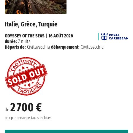
Italie, Grèce, Turquie
ODYSSEY OF THE SEAS
|
16 AOÛT 2026
durée:
7 nuits
Départs de:
Civitavecchia
débarquement:
Civitavecchia
2 700 €
de
prix par personne
taxes incluses