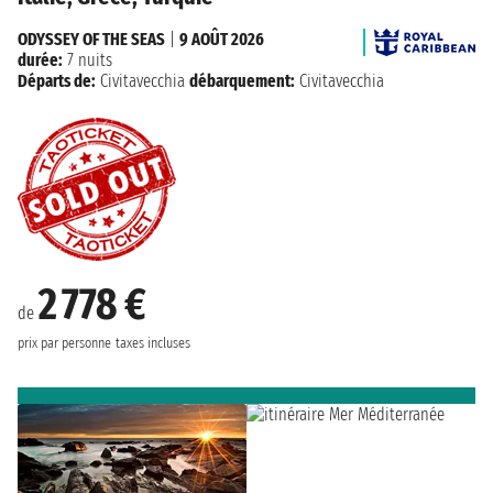
ODYSSEY OF THE SEAS
|
9 AOÛT 2026
durée:
7 nuits
Départs de:
Civitavecchia
débarquement:
Civitavecchia
2 778 €
de
prix par personne
taxes incluses