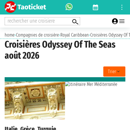
rechercher une croisiere
home
›
Compagnies de croisière
›
Royal Caribbean
›
Croisières Odyssey Of 
Croisières Odyssey Of The Seas
août 2026
Trier
Italie, Grèce, Turquie