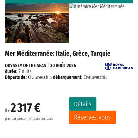
Mer Méditerranée: Italie, Grèce, Turquie
ODYSSEY OF THE SEAS
|
30 AOÛT 2026
durée:
7 nuits
Départs de:
Civitavecchia
débarquement:
Civitavecchia
Détails
2 317 €
de
Réservez-vous
prix par personne
taxes incluses