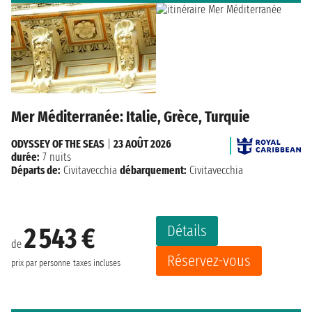
Mer Méditerranée: Italie, Grèce, Turquie
ODYSSEY OF THE SEAS
|
23 AOÛT 2026
durée:
7 nuits
Départs de:
Civitavecchia
débarquement:
Civitavecchia
Détails
2 543 €
de
Réservez-vous
prix par personne
taxes incluses