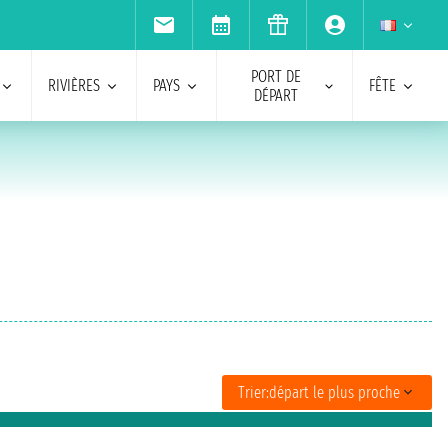
PORT DE
RIVIÈRES
PAYS
FÊTE
DÉPART
Trier:
départ le plus proche