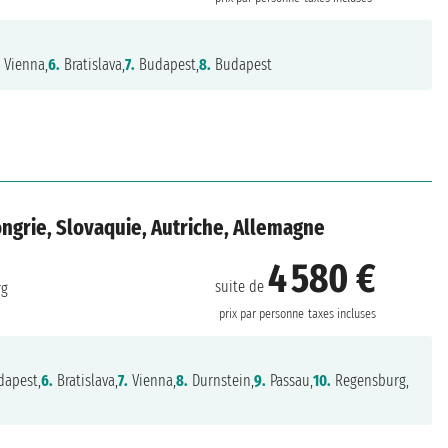
.
Vienna,
6.
Bratislava,
7.
Budapest,
8.
Budapest
grie, Slovaquie, Autriche, Allemagne
4 580 €
suite de
rg
prix par personne
taxes incluses
apest,
6.
Bratislava,
7.
Vienna,
8.
Durnstein,
9.
Passau,
10.
Regensburg,