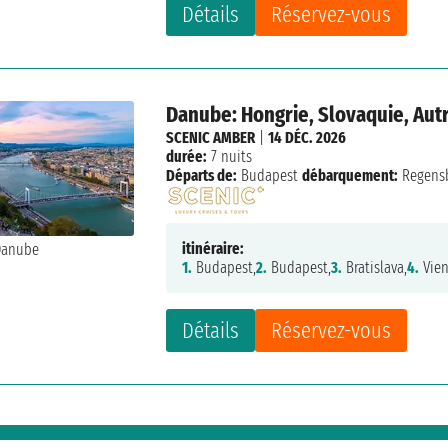
Détails
Réservez-vous
Danube: Hongrie, Slovaquie, Aut
SCENIC AMBER
|
14 DÉC. 2026
durée:
7 nuits
Départs de:
Budapest
débarquement:
Regens
itinéraire:
1.
Budapest,
2.
Budapest,
3.
Bratislava,
4.
Vien
Détails
Réservez-vous