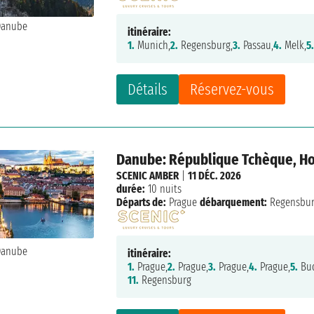
itinéraire:
1.
Munich,
2.
Regensburg,
3.
Passau,
4.
Melk,
5
Détails
Réservez-vous
Danube: République Tchèque, Hon
SCENIC AMBER
|
11 DÉC. 2026
durée:
10 nuits
Départs de:
Prague
débarquement:
Regensbu
itinéraire:
1.
Prague,
2.
Prague,
3.
Prague,
4.
Prague,
5.
Bud
11.
Regensburg