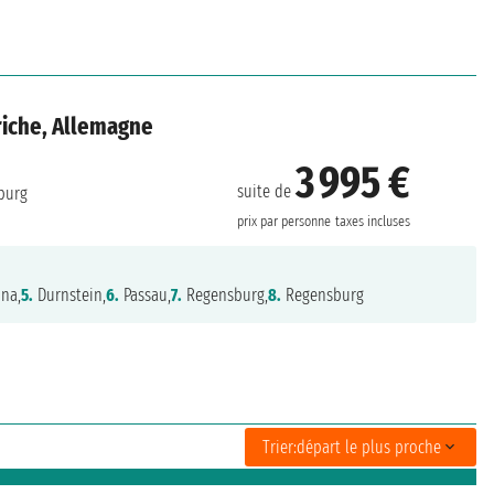
riche, Allemagne
3 995 €
suite de
burg
prix par personne
taxes incluses
na,
5.
Durnstein,
6.
Passau,
7.
Regensburg,
8.
Regensburg
Trier:
départ le plus proche