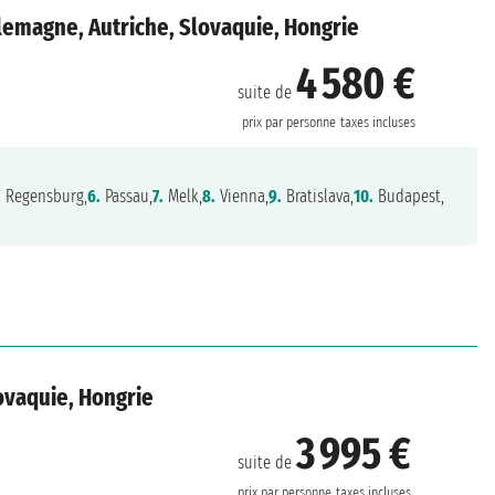
emagne, Autriche, Slovaquie, Hongrie
4 580 €
suite de
prix par personne
taxes incluses
.
Regensburg,
6.
Passau,
7.
Melk,
8.
Vienna,
9.
Bratislava,
10.
Budapest,
ovaquie, Hongrie
3 995 €
suite de
prix par personne
taxes incluses