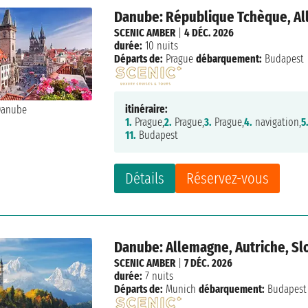
Danube: République Tchèque, All
SCENIC AMBER
|
4 DÉC. 2026
durée:
10 nuits
Départs de:
Prague
débarquement:
Budapest
itinéraire:
1.
Prague,
2.
Prague,
3.
Prague,
4.
navigation,
5
11.
Budapest
Détails
Réservez-vous
Danube: Allemagne, Autriche, Sl
SCENIC AMBER
|
7 DÉC. 2026
durée:
7 nuits
Départs de:
Munich
débarquement:
Budapest