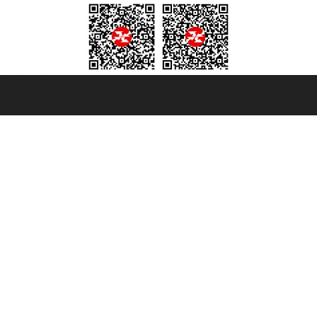
t ® registree
ommerce e genes a con REA 433093. - Aut. Prov. n° 6167/131601 - assurance U