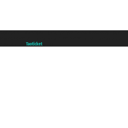
Taoticket S.r.l. Via Brigata Liguria, 3/21 16121 Genova ©2007/2026 - Taoticke
P.Iva 06206400720 - Capital social € 100.000,00 i.v. - ecrit a chambre de c
A portal of the
Taoticket
group