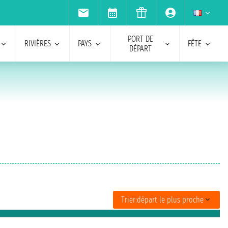
PORT DE
RIVIÈRES
PAYS
FÊTE
DÉPART
Trier:
départ le plus proche