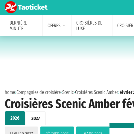
DERNIÈRE
CROISIÈRES DE
OFFRES
CROISIÈR
MINUTE
LUXE
home
›
Compagnies de croisière
›
Scenic
›
Croisières Scenic Amber
›
Février
Croisières Scenic Amber fé
2026
2027