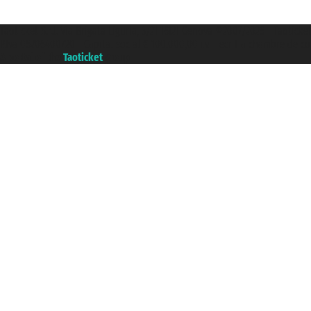
Taoticket S.r.l. Via Brigata Liguria, 3/21 16121 Genova ©2007/2026 - Taoticke
P.Iva 06206400720 - Capital social € 100.000,00 i.v. - ecrit a chambre de c
A portal of the
Taoticket
group