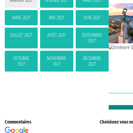
JANVIER 2027
FÉVRIER 2027
MARS 2027
AVRIL 2027
MAI 2027
JUIN 2027
JUILLET 2027
AOÛT 2027
SEPTEMBRE
2027
OCTOBRE
NOVEMBRE
DÉCEMBRE
2027
2027
2027
Commentaires
Choisissez vous vo