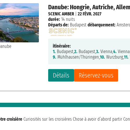
Danube: Hongrie, Autriche, Alle
SCENIC AMBER
|
22 FÉVR. 2027
durée:
14 nuits
Départs de:
Budapest
débarquement:
Amster
itinéraire:
1.
Budapest,
2.
Budapest,
3.
Vienna,
4.
Vienna
9.
Mühlhausen/Thüringen,
10.
Wurzburg,
11.
Détails
Réservez-vous
tre croisière
Curiosités sur les croisières
Chose à avoir d’abord partir
Con