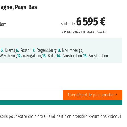
magne, Pays-Bas
6 595 €
suite de
dam
prix par personne
taxes incluses
,
5.
Krems,
6.
Passau,
7.
Regensburg,
8.
Norimberga,
Wertheim,
12.
navigation,
13.
Köln,
14.
Amsterdam,
15.
Amsterdam
Trier:
départ le plus proche
seils pour votre croisière
Quand partir en croisière
Excursions
Video 3D