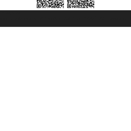
t ® registree
ommerce e genes a con REA 433093. - Aut. Prov. n° 6167/131601 - assurance U