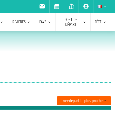
PORT DE
RIVIÈRES
PAYS
FÊTE
DÉPART
Trier:
départ le plus proche