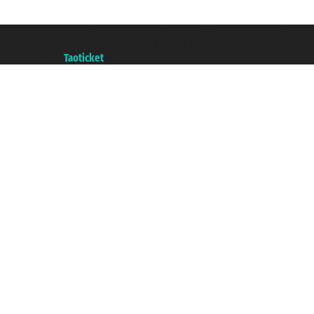
Taoticket S.r.l. Via Brigata Liguria, 3/21 16121 Genova ©2007/2026 - Taoticke
P.Iva 06206400720 - Capital social € 100.000,00 i.v. - ecrit a chambre de c
A portal of the
Taoticket
group