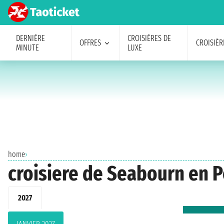
DERNIÈRE
CROISIÈRES DE
OFFRES
CROISIÈR
MINUTE
LUXE
home
›
croisiere de Seabourn en 
2027