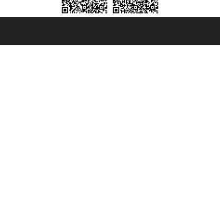
t ® registree
ommerce e genes a con REA 433093. - Aut. Prov. n° 6167/131601 - assurance U