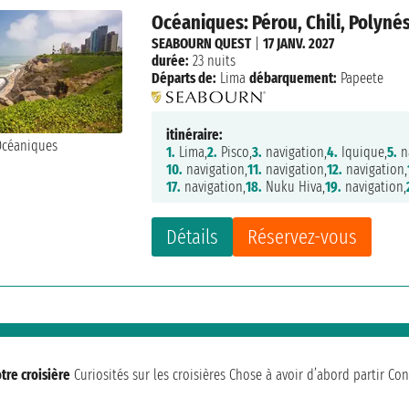
Océaniques: Pérou, Chili, Polynés
SEABOURN QUEST
|
17 JANV. 2027
durée:
23 nuits
Départs de:
Lima
débarquement:
Papeete
itinéraire:
1.
Lima,
2.
Pisco,
3.
navigation,
4.
Iquique,
5.
n
10.
navigation,
11.
navigation,
12.
navigation,
17.
navigation,
18.
Nuku Hiva,
19.
navigation,
Détails
Réservez-vous
tre croisière
Curiosités sur les croisières
Chose à avoir d’abord partir
Con