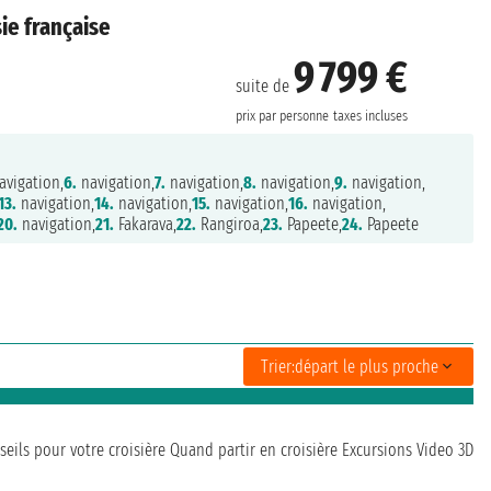
ie française
9 799 €
suite de
prix par personne
taxes incluses
avigation,
6.
navigation,
7.
navigation,
8.
navigation,
9.
navigation,
13.
navigation,
14.
navigation,
15.
navigation,
16.
navigation,
20.
navigation,
21.
Fakarava,
22.
Rangiroa,
23.
Papeete,
24.
Papeete
Trier:
départ le plus proche
seils pour votre croisière
Quand partir en croisière
Excursions
Video 3D