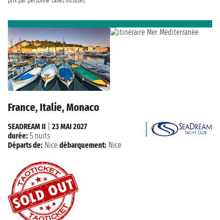
prix par personne
taxes incluses
France, Italie, Monaco
SEADREAM II
|
23 MAI 2027
durée:
5 nuits
Départs de:
Nice
débarquement:
Nice