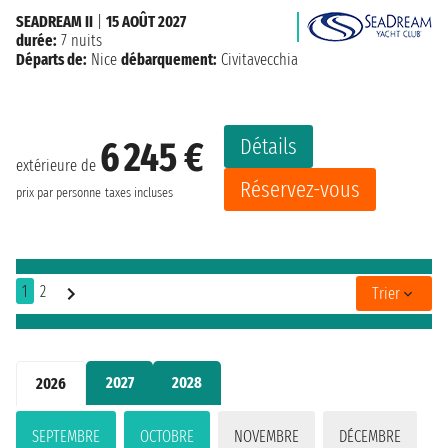
SEADREAM II
|
15 AOÛT 2027
durée:
7 nuits
Départs de:
Nice
débarquement:
Civitavecchia
Détails
6 245 €
extérieure de
Réservez-vous
prix par personne
taxes incluses
1
2
Trier
2027
2028
2026
SEPTEMBRE
OCTOBRE
NOVEMBRE
DÉCEMBRE