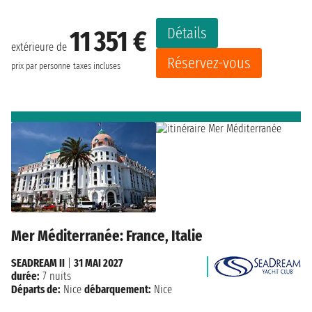
Détails
11 351 €
extérieure de
Réservez-vous
prix par personne
taxes incluses
Mer Méditerranée: France, Italie
SEADREAM II
|
31 MAI 2027
durée:
7 nuits
Départs de:
Nice
débarquement:
Nice