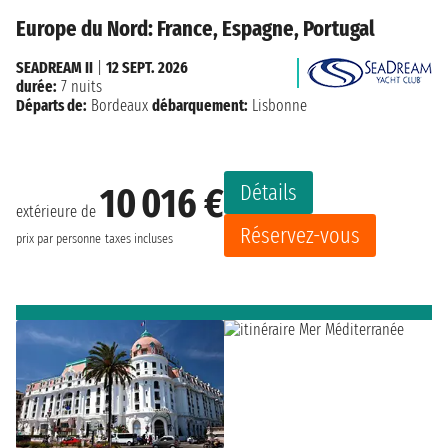
Europe du Nord: France, Espagne, Portugal
SEADREAM II
|
12 SEPT. 2026
durée:
7 nuits
Départs de:
Bordeaux
débarquement:
Lisbonne
Détails
10 016 €
extérieure de
Réservez-vous
prix par personne
taxes incluses