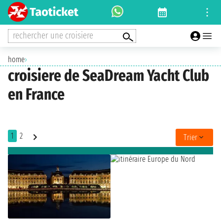
rechercher une croisiere
home
›
croisiere de SeaDream Yacht Club
en France
1
2
Trier