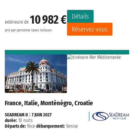
Détails
10 982 €
extérieure de
Réservez-vous
prix par personne
taxes incluses
France, Italie, Monténégro, Croatie
SEADREAM II
|
7 JUIN 2027
durée:
10 nuits
Départs de:
Nice
débarquement:
Venise