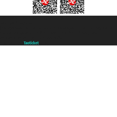
Taoticket S.r.l. Via Brigata Liguria, 3/21 16121 Genova ©2007/2026 -
Taoticket ® registree
P.Iva 06206400720 - Capital social € 100.000,00 i.v. - ecrit a chambre de
commerce e genes a con REA 433093. - Aut. Prov. n° 6167/131601 -
assurance Unipol - polizza n. 206484182
A portal of the
Taoticket
group