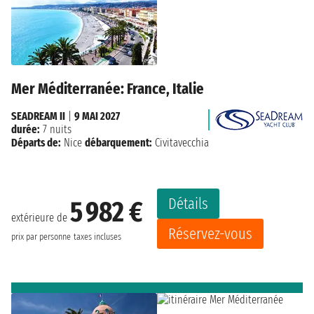
Mer Méditerranée: France, Italie
SEADREAM II
|
9 MAI 2027
durée:
7 nuits
Départs de:
Nice
débarquement:
Civitavecchia
Détails
5 982 €
extérieure de
Réservez-vous
prix par personne
taxes incluses