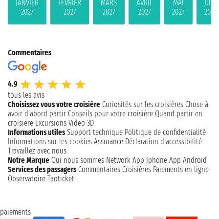
JANVIER
FÉVRIER
MARS
AVRIL
MAI
JUIN
2027
2027
2027
2027
2027
2027
Commentaires
4.9
tous les avis
Choisissez vous votre croisière
Curiosités sur les croisières
Chose à
avoir d’abord partir
Conseils pour votre croisière
Quand partir en
croisière
Excursions
Video 3D
Informations utiles
Support technique
Politique de confidentialité
Informations sur les cookies
Assurance
Déclaration d’accessibilité
Travaillez avec nous
Notre Marque
Qui nous sommes
Network
App Iphone
App Android
Services des passagers
Commentaires Croisières
Paiements en ligne
Observatoire Taoticket
paiements