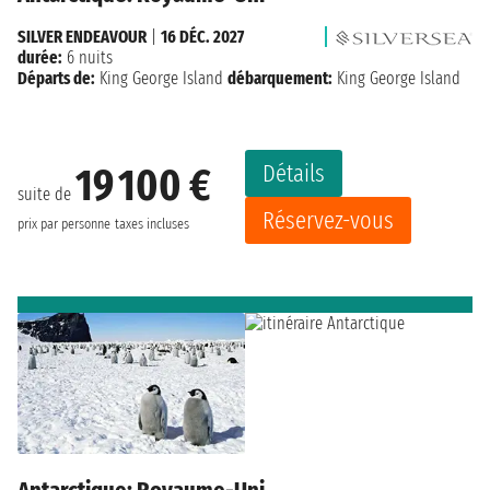
SILVER ENDEAVOUR
|
16 DÉC. 2027
durée:
6 nuits
Départs de:
King George Island
débarquement:
King George Island
Détails
19 100 €
suite de
Réservez-vous
prix par personne
taxes incluses