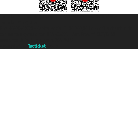
Taoticket S.r.l. Via Brigata Liguria, 3/21 16121 Genova ©2007/2026 -
Taoticket ® registree
P.Iva 06206400720 - Capital social € 100.000,00 i.v. - ecrit a chambre de
commerce e genes a con REA 433093. - Aut. Prov. n° 6167/131601 -
assurance Unipol - polizza n. 206484182
A portal of the
Taoticket
group