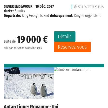
SILVER ENDEAVOUR
|
10 DÉC. 2027
durée:
6 nuits
Départs de:
King George Island
débarquement:
King George Island
Détails
19 000 €
suite de
Réservez-vous
prix par personne
taxes incluses
Antarctique: Royaume-Uni