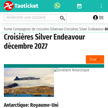
rechercher une croisiere
home
›
Compagnies de croisière
›
Silversea
›
Croisières Silver Endeavour
›
D
Croisières Silver Endeavour
décembre 2027
Trier
Antarctique: Royaume-Uni