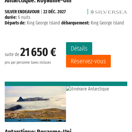
Antarctique: Royaume-Uni
SILVER ENDEAVOUR
|
22 DÉC. 2027
durée:
6 nuits
Départs de:
King George Island
débarquement:
King George Island
Détails
21 650 €
suite de
Réservez-vous
prix par personne
taxes incluses
Antarctique: Royaume-Uni