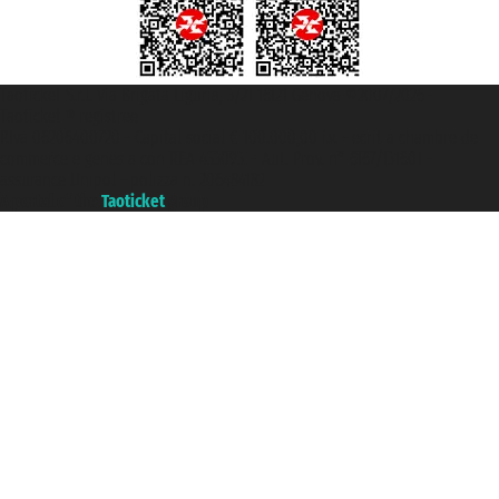
Taoticket S.r.l. Via Brigata Liguria, 3/21 16121 Genova ©2007/2026 -
Taoticket ® registree
P.Iva 06206400720 - Capital social € 100.000,00 i.v. - ecrit a chambre de
commerce e genes a con REA 433093. - Aut. Prov. n° 6167/131601 -
assurance Unipol - polizza n. 206484182
A portal of the
Taoticket
group