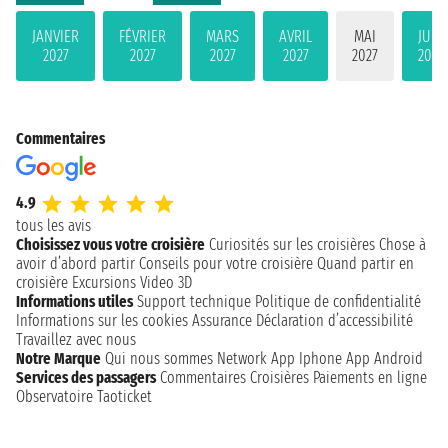
JANVIER
FÉVRIER
MARS
AVRIL
MAI
JUIN
2027
2027
2027
2027
2027
2027
Commentaires
4.9
tous les avis
Choisissez vous votre croisière
Curiosités sur les croisières
Chose à
avoir d’abord partir
Conseils pour votre croisière
Quand partir en
croisière
Excursions
Video 3D
Informations utiles
Support technique
Politique de confidentialité
Informations sur les cookies
Assurance
Déclaration d’accessibilité
Travaillez avec nous
Notre Marque
Qui nous sommes
Network
App Iphone
App Android
Services des passagers
Commentaires Croisières
Paiements en ligne
Observatoire Taoticket