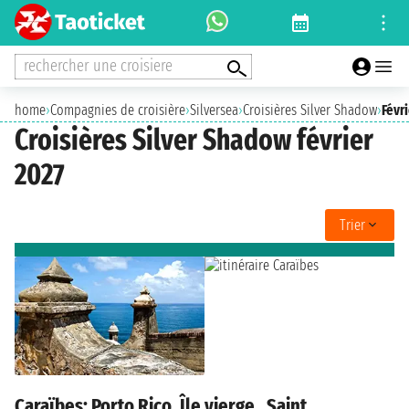
rechercher une croisiere
home
›
Compagnies de croisière
›
Silversea
›
Croisières Silver Shadow
›
Févr
Croisières Silver Shadow février
2027
Trier
Caraïbes: Porto Rico, Île vierge , Saint