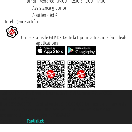
lundi - vendredi 09:00 - 12:00 e 15:00 - 17:00
Assistance gratuite
Soutien dédié
Intelligence artificiel
Utilisez vous le GTP DE Taoticket pour votre croisière idéale
applications
Taoticket S.r.l. Via Brigata Liguria, 3/21 16121 Genova ©2007/2026 -
Taoticket ® registree
P.Iva 06206400720 - Capital social € 100.000,00 i.v. - ecrit a chambre de
commerce e genes a con REA 433093. - Aut. Prov. n° 6167/131601 -
assurance Unipol - polizza n. 206484182
A portal of the
Taoticket
group