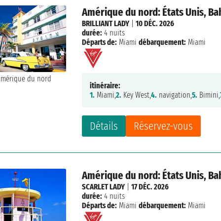
Amérique du nord: États Unis, B
BRILLIANT LADY
|
10 DÉC. 2026
durée:
4 nuits
Départs de:
Miami
débarquement:
Miami
itinéraire:
1.
Miami,
2.
Key West,
4.
navigation,
5.
Bimini,
Détails
Réservez-vous
Amérique du nord: États Unis, B
SCARLET LADY
|
17 DÉC. 2026
durée:
4 nuits
Départs de:
Miami
débarquement:
Miami