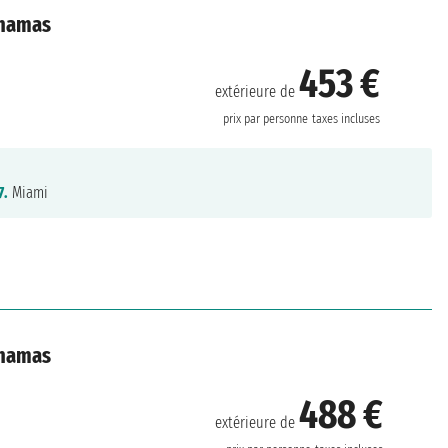
ahamas
453 €
extérieure de
prix par personne
taxes incluses
7.
Miami
ahamas
488 €
extérieure de