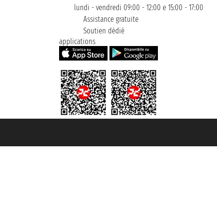
lundi - vendredi 09:00 - 12:00 e 15:00 - 17:00
Assistance gratuite
Soutien dédié
applications
t ® registree
ommerce e genes a con REA 433093. - Aut. Prov. n° 6167/131601 - assurance U