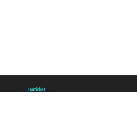
Taoticket S.r.l. Via Brigata Liguria, 3/21 16121 Genova ©2007/2026 - Taoticke
P.Iva 06206400720 - Capital social € 100.000,00 i.v. - ecrit a chambre de c
A portal of the
Taoticket
group