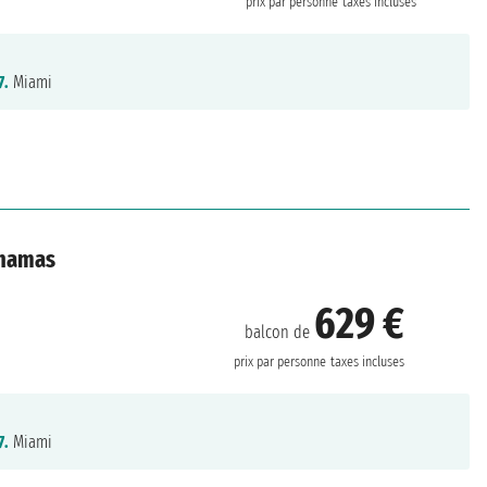
prix par personne
taxes incluses
7.
Miami
ahamas
629 €
balcon de
prix par personne
taxes incluses
7.
Miami