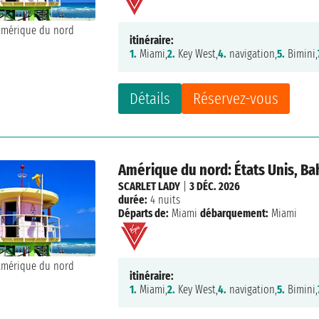
itinéraire:
1.
Miami,
2.
Key West,
4.
navigation,
5.
Bimini,
Détails
Réservez-vous
Amérique du nord: États Unis, B
SCARLET LADY
|
3 DÉC. 2026
durée:
4 nuits
Départs de:
Miami
débarquement:
Miami
itinéraire:
1.
Miami,
2.
Key West,
4.
navigation,
5.
Bimini,