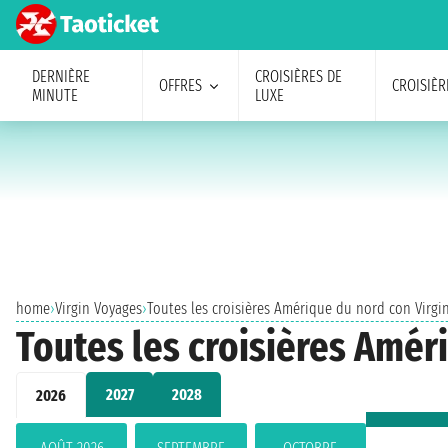
DERNIÈRE
CROISIÈRES DE
OFFRES
CROISIÈR
MINUTE
LUXE
home
›
Virgin Voyages
›
Toutes les croisières Amérique du nord con Virg
Toutes les croisières Amér
2027
2028
2026