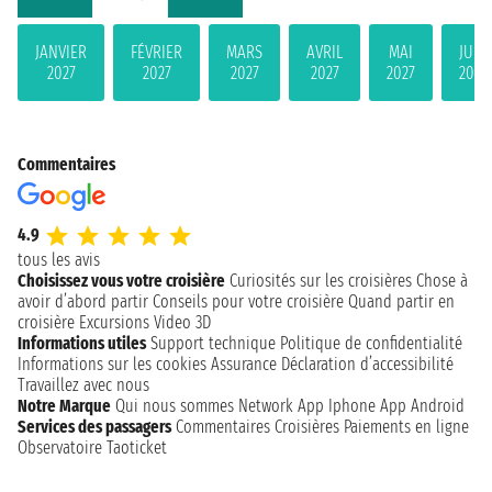
JANVIER
FÉVRIER
MARS
AVRIL
MAI
JUIN
2027
2027
2027
2027
2027
2027
Commentaires
4.9
tous les avis
Choisissez vous votre croisière
Curiosités sur les croisières
Chose à
avoir d’abord partir
Conseils pour votre croisière
Quand partir en
croisière
Excursions
Video 3D
Informations utiles
Support technique
Politique de confidentialité
Informations sur les cookies
Assurance
Déclaration d’accessibilité
Travaillez avec nous
Notre Marque
Qui nous sommes
Network
App Iphone
App Android
Services des passagers
Commentaires Croisières
Paiements en ligne
Observatoire Taoticket