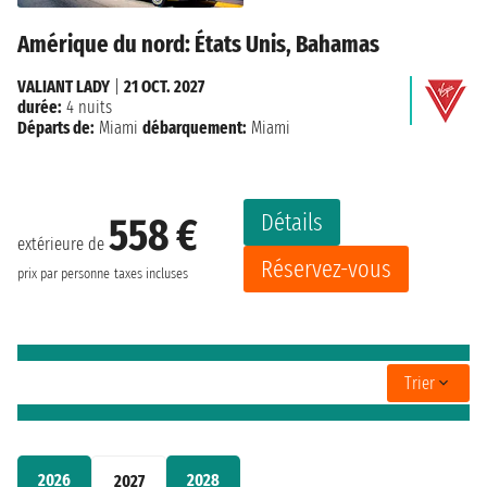
Amérique du nord: États Unis, Bahamas
VALIANT LADY
|
21 OCT. 2027
durée:
4 nuits
Départs de:
Miami
débarquement:
Miami
Détails
558 €
extérieure de
Réservez-vous
prix par personne
taxes incluses
Trier
2026
2028
2027