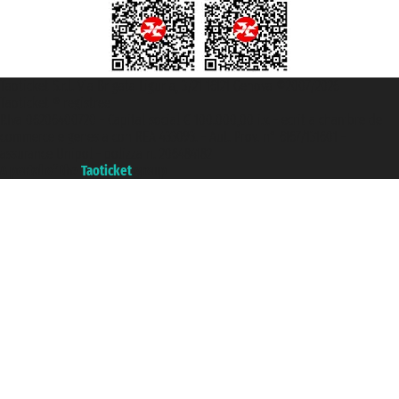
Taoticket S.r.l. Via Brigata Liguria, 3/21 16121 Genova ©2007/2026 -
Taoticket ® registree
P.Iva 06206400720 - Capital social € 100.000,00 i.v. - ecrit a chambre de
commerce e genes a con REA 433093. - Aut. Prov. n° 6167/131601 -
assurance Unipol - polizza n. 206484182
A portal of the
Taoticket
group