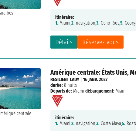
itinéraire:
1.
Miami,
2.
navigation,
3.
Ocho Rios,
5.
Georg
Détails
Réservez-vous
Amérique centrale: États Unis, M
RESILIENT LADY
|
16 JANV. 2027
durée:
8 nuits
Départs de:
Miami
débarquement:
Miami
itinéraire:
1.
Miami,
2.
navigation,
3.
Costa Maya,
5.
Roat