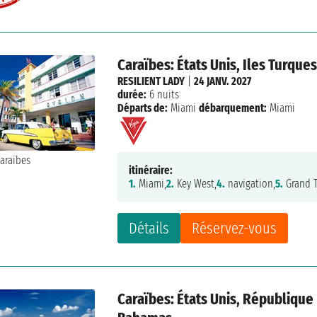
Caraïbes: États Unis, Iles Turqu
RESILIENT LADY
|
24 JANV. 2027
durée:
6 nuits
Départs de:
Miami
débarquement:
Miami
itinéraire:
1.
Miami,
2.
Key West,
4.
navigation,
5.
Grand T
Détails
Réservez-vous
Caraïbes: États Unis, République