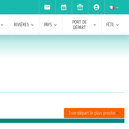
PORT DE
RIVIÈRES
PAYS
FÊTE
DÉPART
Trier:
départ le plus proche