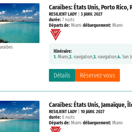
Caraïbes: États Unis, Porto Rico
RESILIENT LADY
|
3 JANV. 2027
durée:
7 nuits
Départs de:
Miami
débarquement:
Miami
itinéraire:
1.
Miami,
2.
navigation,
3.
navigation,
4.
San J
Détails
Réservez-vous
Caraïbes: États Unis, Jamaïque, 
RESILIENT LADY
|
10 JANV. 2027
durée:
6 nuits
Départs de:
Miami
débarquement:
Miami