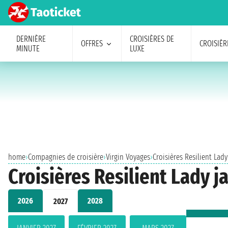
DERNIÈRE
CROISIÈRES DE
OFFRES
CROISIÈR
MINUTE
LUXE
home
›
Compagnies de croisière
›
Virgin Voyages
›
Croisières Resilient Lady
Croisières Resilient Lady j
2026
2028
2027