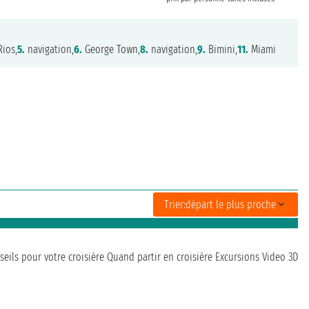
ios,
5.
navigation,
6.
George Town,
8.
navigation,
9.
Bimini,
11.
Miami
Trier:
départ le plus proche
seils pour votre croisière
Quand partir en croisière
Excursions
Video 3D