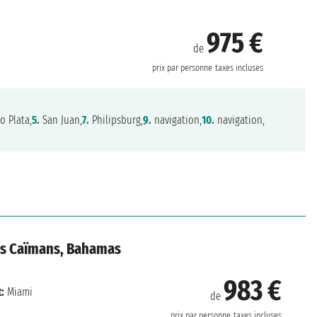
975 €
de
prix par personne
taxes incluses
o Plata,
5.
San Juan,
7.
Philipsburg,
9.
navigation,
10.
navigation,
les Caïmans, Bahamas
983 €
:
Miami
de
prix par personne
taxes incluses