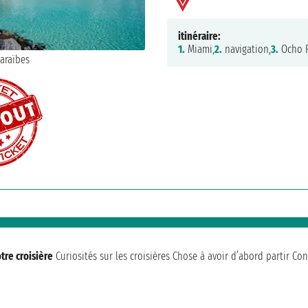
itinéraire:
1.
Miami,
2.
navigation,
3.
Ocho R
tre croisière
Curiosités sur les croisières
Chose à avoir d’abord partir
Con