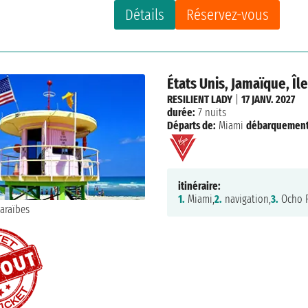
Détails
Réservez-vous
États Unis, Jamaïque, Î
RESILIENT LADY
|
17 JANV. 2027
durée:
7 nuits
Départs de:
Miami
débarquement
itinéraire:
1.
Miami,
2.
navigation,
3.
Ocho R