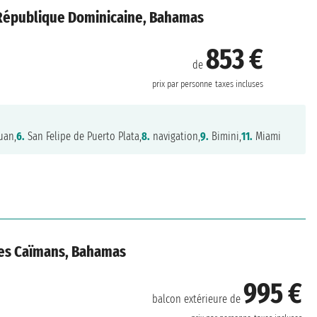
, République Dominicaine, Bahamas
853 €
de
prix par personne
taxes incluses
uan,
6.
San Felipe de Puerto Plata,
8.
navigation,
9.
Bimini,
11.
Miami
Îles Caïmans, Bahamas
995 €
balcon extérieure de