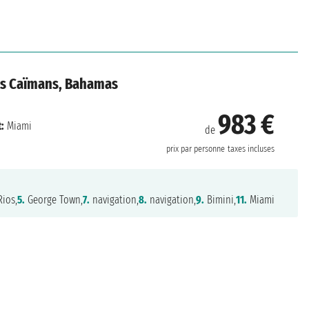
les Caïmans, Bahamas
983 €
:
Miami
de
prix par personne
taxes incluses
ios,
5.
George Town,
7.
navigation,
8.
navigation,
9.
Bimini,
11.
Miami