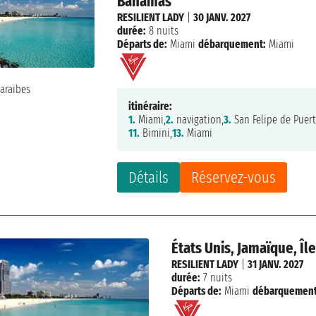
Bahamas
RESILIENT LADY
|
30 JANV. 2027
durée:
8 nuits
Départs de:
Miami
débarquement:
Miami
itinéraire:
1.
Miami,
2.
navigation,
3.
San Felipe de Puert
11.
Bimini,
13.
Miami
Détails
Réservez-vous
États Unis, Jamaïque, Î
RESILIENT LADY
|
31 JANV. 2027
durée:
7 nuits
Départs de:
Miami
débarquement