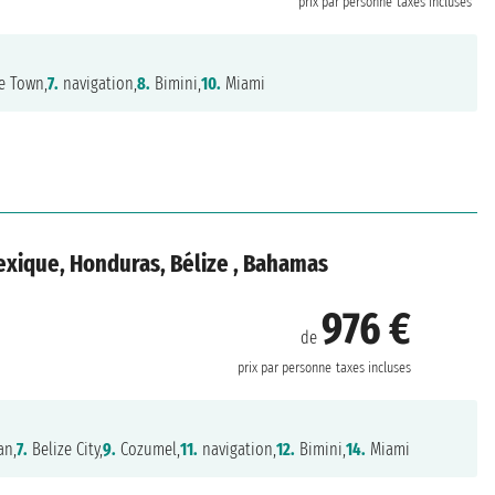
prix par personne
taxes incluses
e Town,
7.
navigation,
8.
Bimini,
10.
Miami
exique, Honduras, Bélize , Bahamas
976 €
de
prix par personne
taxes incluses
an,
7.
Belize City,
9.
Cozumel,
11.
navigation,
12.
Bimini,
14.
Miami