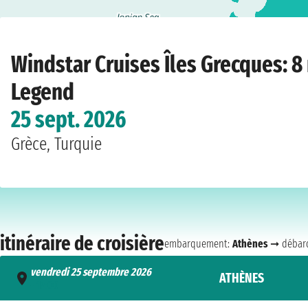
Home
›
Compagnies de croisière
›
Windstar Cruises
›
Îles Grecques
›
Star Le
Windstar Cruises Îles Grecques: 8
Legend
25 sept. 2026
Grèce, Turquie
itinéraire de croisière
embarquement:
Athènes
➞ débar
vendredi 25 septembre 2026
ATHÈNES
- 17:00