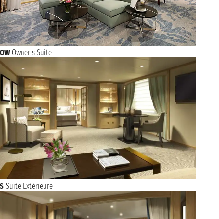
OW
Owner's Suite
S
Suite Extérieure