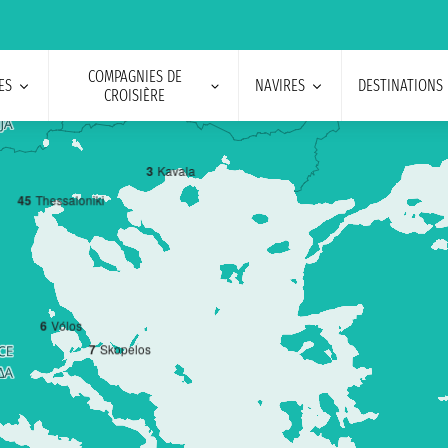
COMPAGNIES DE
ES
NAVIRES
DESTINATIONS
CROISIÈRE
3
Kavala
4
5
Thessaloniki
6
Vólos
7
Skopelos