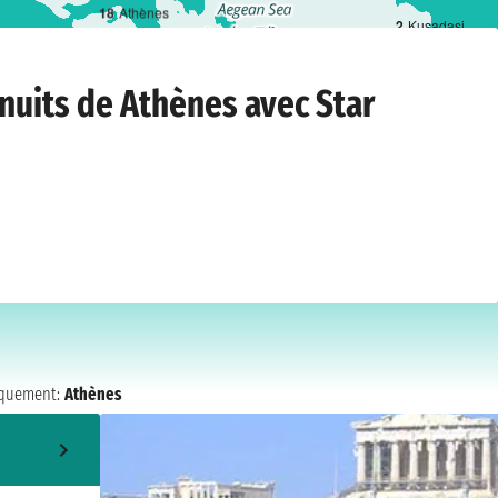
1
8
Athènes
2
Kusadasi
gend
›
Athènes
›
vendredi 25 septembre 2026
 nuits de Athènes avec Star
quement:
Athènes