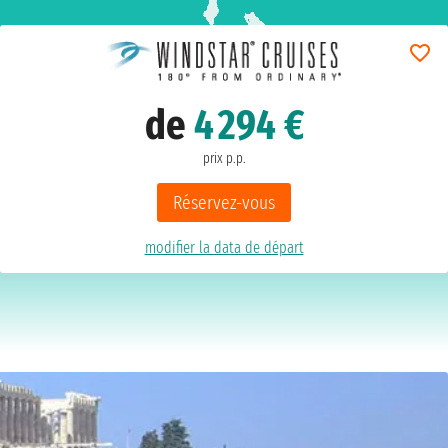
de
4 294 €
prix p.p.
Réservez-vous
modifier la data de départ