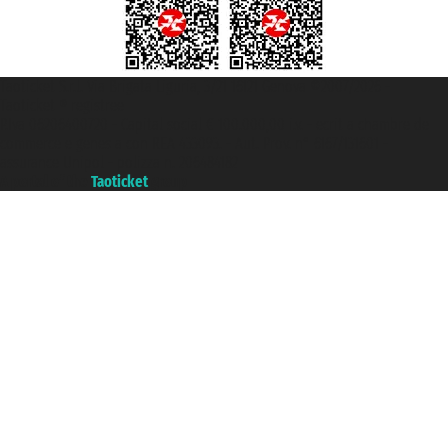
Taoticket S.r.l. Via Brigata Liguria, 3/21 16121 Genova ©2007/2026 -
Taoticket ® registree
P.Iva 06206400720 - Capital social € 100.000,00 i.v. - ecrit a chambre de
commerce e genes a con REA 433093. - Aut. Prov. n° 6167/131601 -
assurance Unipol - polizza n. 206484182
A portal of the
Taoticket
group