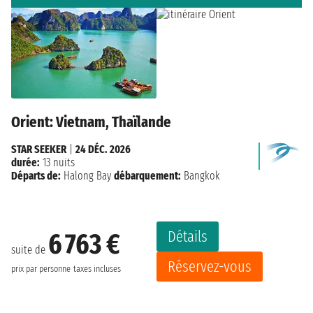
Orient: Vietnam, Thaïlande
STAR SEEKER
|
24 DÉC. 2026
durée:
13 nuits
Départs de:
Halong Bay
débarquement:
Bangkok
Détails
6 763 €
suite de
Réservez-vous
prix par personne
taxes incluses