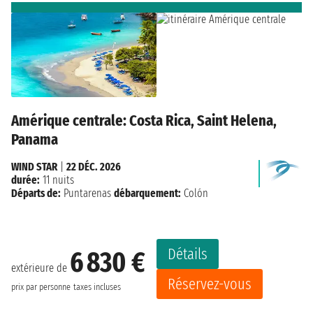
Amérique centrale: Costa Rica, Saint Helena,
Panama
WIND STAR
|
22 DÉC. 2026
durée:
11 nuits
Départs de:
Puntarenas
débarquement:
Colón
Détails
6 830 €
extérieure de
Réservez-vous
prix par personne
taxes incluses