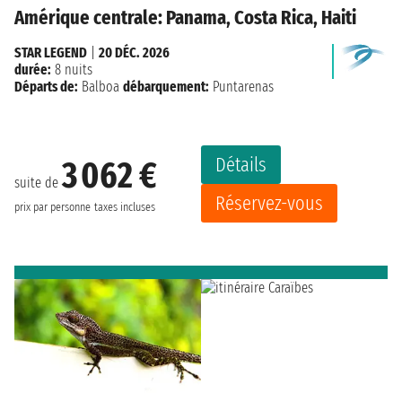
Amérique centrale: Panama, Costa Rica, Haiti
STAR LEGEND
|
20 DÉC. 2026
durée:
8 nuits
Départs de:
Balboa
débarquement:
Puntarenas
Détails
3 062 €
suite de
Réservez-vous
prix par personne
taxes incluses