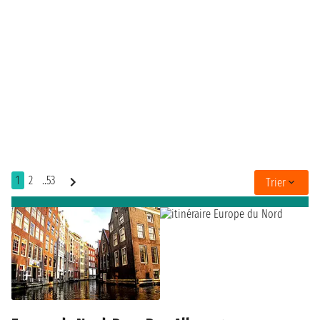
1
2
..53
Trier