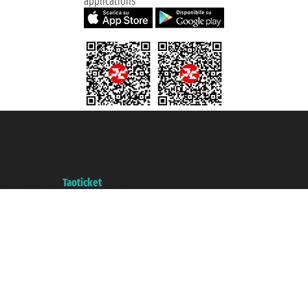
applications
Taoticket S.r.l. Via Brigata Liguria, 3/21 16121 Genova ©2007/2026 -
Taoticket ® registree
P.Iva 06206400720 - Capital social € 100.000,00 i.v. - ecrit a chambre de
commerce e genes a con REA 433093. - Aut. Prov. n° 6167/131601 -
assurance Unipol - polizza n. 206484182
A portal of the
Taoticket
group