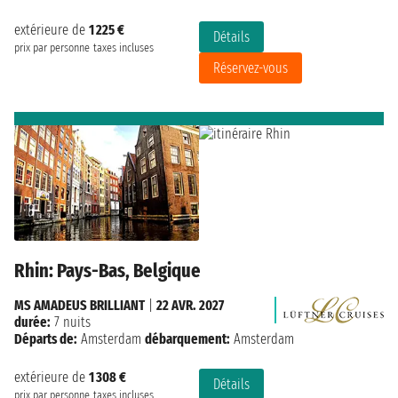
extérieure de
1 225 €
Détails
prix par personne
taxes incluses
Réservez-vous
Rhin: Pays-Bas, Belgique
MS AMADEUS BRILLIANT
|
22 AVR. 2027
durée:
7 nuits
Départs de:
Amsterdam
débarquement:
Amsterdam
extérieure de
1 308 €
Détails
prix par personne
taxes incluses