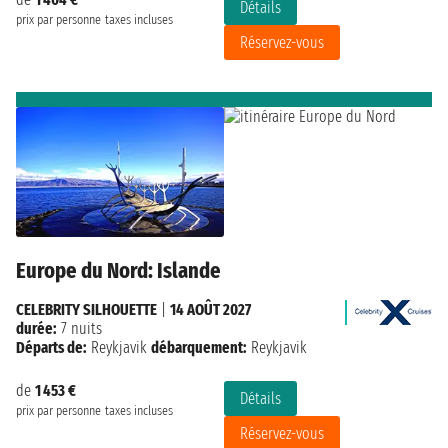
Détails
prix par personne
taxes incluses
Réservez-vous
Europe du Nord: Islande
CELEBRITY SILHOUETTE
|
14 AOÛT 2027
durée:
7 nuits
Départs de:
Reykjavik
débarquement:
Reykjavik
de
1 453 €
Détails
prix par personne
taxes incluses
Réservez-vous