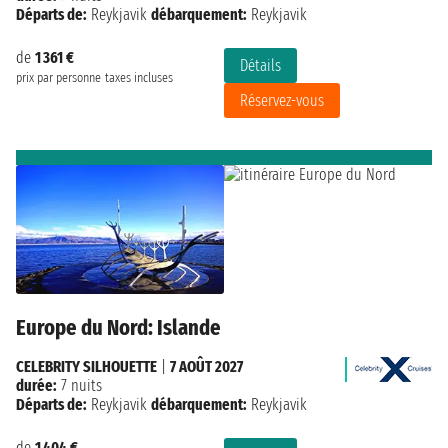
Départs de:
Reykjavik
débarquement:
Reykjavik
de
1 361 €
Détails
prix par personne
taxes incluses
Réservez-vous
Europe du Nord: Islande
CELEBRITY SILHOUETTE
|
7 AOÛT 2027
durée:
7 nuits
Départs de:
Reykjavik
débarquement:
Reykjavik
de
1 404 €