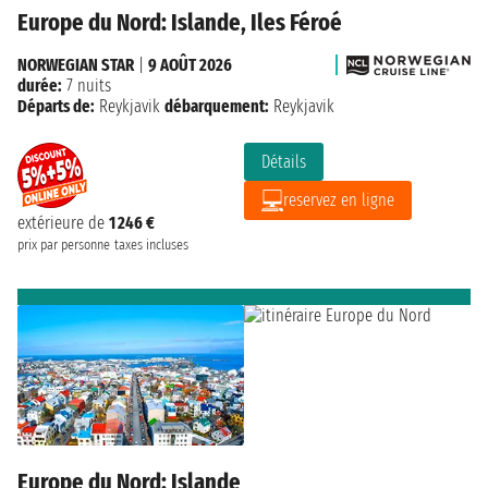
Europe du Nord: Islande, Iles Féroé
NORWEGIAN STAR
|
9 AOÛT 2026
durée:
7 nuits
Départs de:
Reykjavik
débarquement:
Reykjavik
Détails
reservez en ligne
extérieure de
1 246 €
prix par personne
taxes incluses
Europe du Nord: Islande