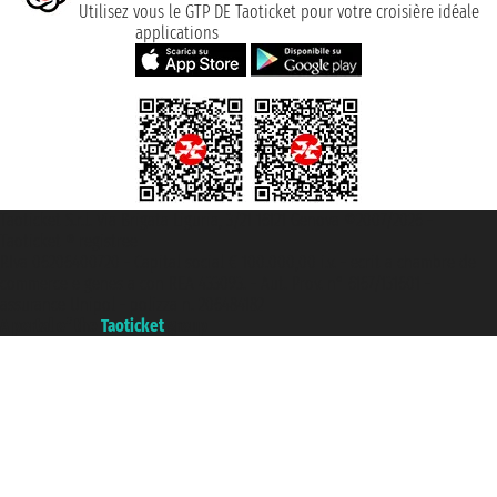
Utilisez vous le GTP DE Taoticket pour votre croisière idéale
applications
Taoticket S.r.l. Via Brigata Liguria, 3/21 16121 Genova ©2007/2026 -
Taoticket ® registree
P.Iva 06206400720 - Capital social € 100.000,00 i.v. - ecrit a chambre de
commerce e genes a con REA 433093. - Aut. Prov. n° 6167/131601 -
assurance Unipol - polizza n. 206484182
A portal of the
Taoticket
group