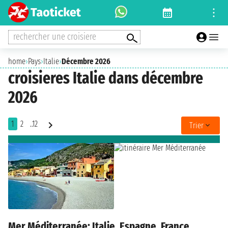
rechercher une croisiere
home
›
Pays
›
Italie
›
Décembre 2026
croisieres Italie dans décembre
2026
1
2
..12
Trier
Mer Méditerranée: Italie, Espagne, France