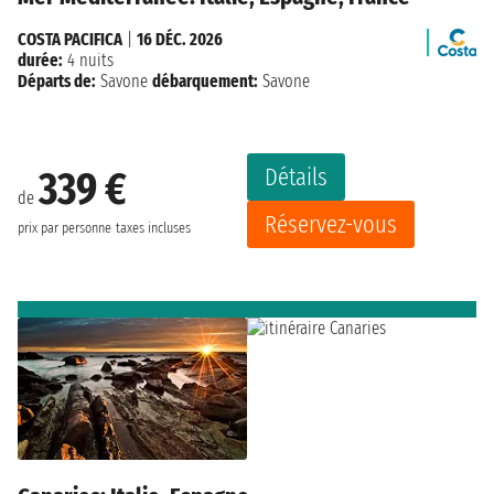
COSTA PACIFICA
|
16 DÉC. 2026
durée:
4 nuits
Départs de:
Savone
débarquement:
Savone
Détails
339 €
de
Réservez-vous
prix par personne
taxes incluses