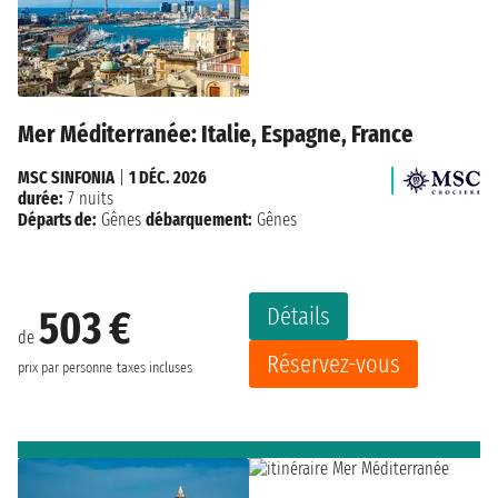
Mer Méditerranée: Italie, Espagne, France
MSC SINFONIA
|
1 DÉC. 2026
durée:
7 nuits
Départs de:
Gênes
débarquement:
Gênes
Détails
503 €
de
Réservez-vous
prix par personne
taxes incluses