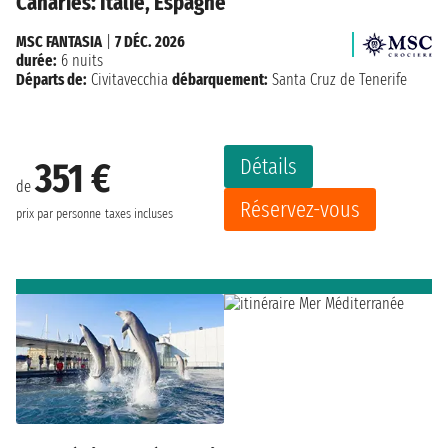
Canaries: Italie, Espagne
MSC FANTASIA
|
7 DÉC. 2026
durée:
6 nuits
Départs de:
Civitavecchia
débarquement:
Santa Cruz de Tenerife
Détails
351 €
de
Réservez-vous
prix par personne
taxes incluses