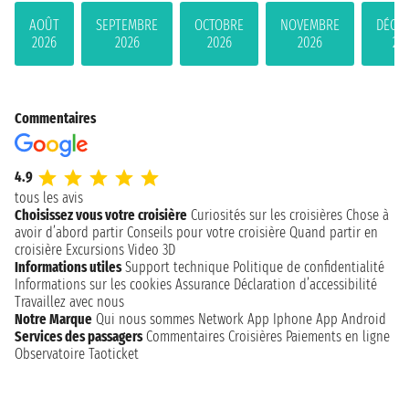
AOÛT
SEPTEMBRE
OCTOBRE
NOVEMBRE
DÉCE
2026
2026
2026
2026
20
Commentaires
4.9
tous les avis
Choisissez vous votre croisière
Curiosités sur les croisières
Chose à
avoir d’abord partir
Conseils pour votre croisière
Quand partir en
croisière
Excursions
Video 3D
Informations utiles
Support technique
Politique de confidentialité
Informations sur les cookies
Assurance
Déclaration d’accessibilité
Travaillez avec nous
Notre Marque
Qui nous sommes
Network
App Iphone
App Android
Services des passagers
Commentaires Croisières
Paiements en ligne
Observatoire Taoticket