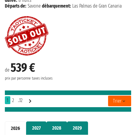
durée:
8 nuits
Départs de:
Savone
débarquement:
Las Palmas de Gran Canaria
539 €
de
prix par personne
taxes incluses
1
2
..12
Trier
2027
2028
2029
2026