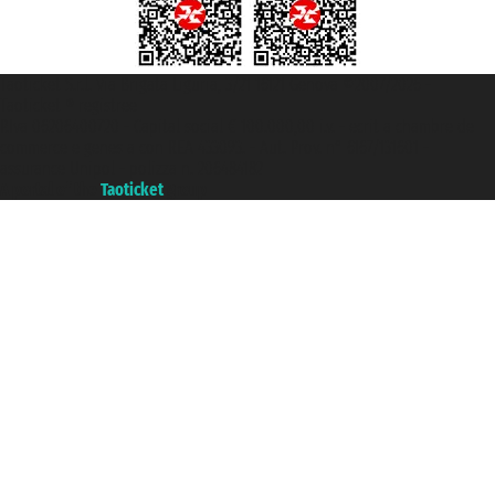
Taoticket S.r.l. Via Brigata Liguria, 3/21 16121 Genova ©2007/2026 -
Taoticket ® registree
P.Iva 06206400720 - Capital social € 100.000,00 i.v. - ecrit a chambre de
commerce e genes a con REA 433093. - Aut. Prov. n° 6167/131601 -
assurance Unipol - polizza n. 206484182
A portal of the
Taoticket
group