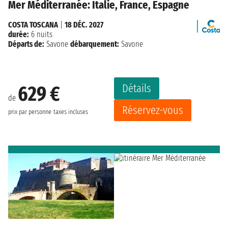
Mer Méditerranée: Italie, France, Espagne
COSTA TOSCANA
|
18 DÉC. 2027
durée:
6 nuits
Départs de:
Savone
débarquement:
Savone
Détails
629 €
de
Réservez-vous
prix par personne
taxes incluses