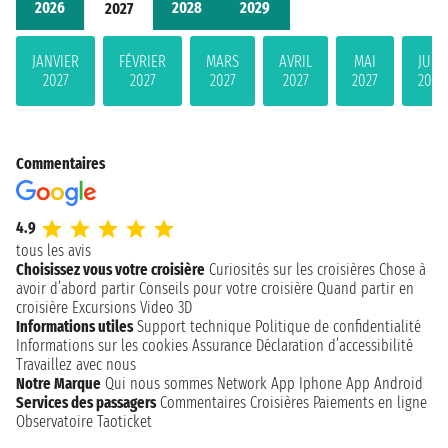
2026
2028
2029
2027
JANVIER
FÉVRIER
MARS
AVRIL
MAI
JUIN
2027
2027
2027
2027
2027
2027
Commentaires
4.9
tous les avis
Choisissez vous votre croisière
Curiosités sur les croisières
Chose à
avoir d’abord partir
Conseils pour votre croisière
Quand partir en
croisière
Excursions
Video 3D
Informations utiles
Support technique
Politique de confidentialité
Informations sur les cookies
Assurance
Déclaration d’accessibilité
Travaillez avec nous
Notre Marque
Qui nous sommes
Network
App Iphone
App Android
Services des passagers
Commentaires Croisières
Paiements en ligne
Observatoire Taoticket