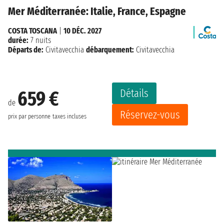
Mer Méditerranée: Italie, France, Espagne
COSTA TOSCANA
|
10 DÉC. 2027
durée:
7 nuits
Départs de:
Civitavecchia
débarquement:
Civitavecchia
Détails
659 €
de
Réservez-vous
prix par personne
taxes incluses