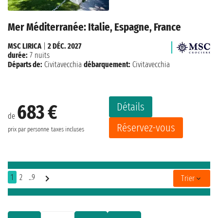
Mer Méditerranée: Italie, Espagne, France
MSC LIRICA
|
2 DÉC. 2027
durée:
7 nuits
Départs de:
Civitavecchia
débarquement:
Civitavecchia
Détails
683 €
de
Réservez-vous
prix par personne
taxes incluses
1
2
..9
Trier