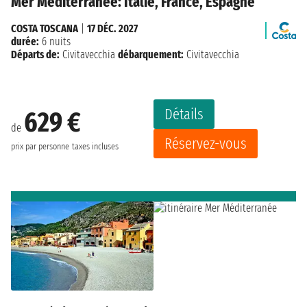
Mer Méditerranée: Italie, France, Espagne
COSTA TOSCANA
|
17 DÉC. 2027
durée:
6 nuits
Départs de:
Civitavecchia
débarquement:
Civitavecchia
Détails
629 €
de
Réservez-vous
prix par personne
taxes incluses