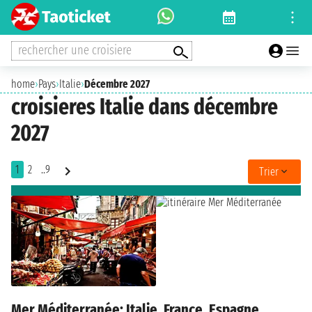
rechercher une croisiere
home
›
Pays
›
Italie
›
Décembre 2027
croisieres Italie dans décembre
2027
1
2
..9
Trier
Mer Méditerranée: Italie, France, Espagne