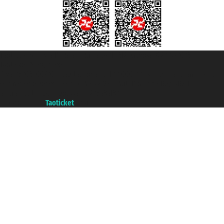
Taoticket S.r.l. Via Brigata Liguria, 3/21 16121 Genova ©2007/2026 -
Taoticket ® registree
P.Iva 06206400720 - Capital social € 100.000,00 i.v. - ecrit a chambre de
commerce e genes a con REA 433093. - Aut. Prov. n° 6167/131601 -
assurance Unipol - polizza n. 206484182
A portal of the
Taoticket
group