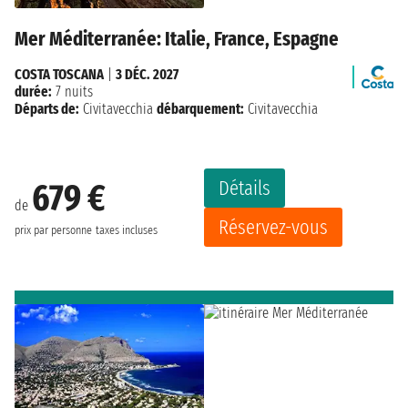
Mer Méditerranée: Italie, France, Espagne
COSTA TOSCANA
|
3 DÉC. 2027
durée:
7 nuits
Départs de:
Civitavecchia
débarquement:
Civitavecchia
Détails
679 €
de
Réservez-vous
prix par personne
taxes incluses