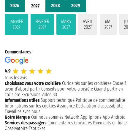
2026
2028
2029
2027
JANVIER
FÉVRIER
MARS
AVRIL
MAI
JUIN
2027
2027
2027
2027
2027
2027
Commentaires
4.9
tous les avis
Choisissez vous votre croisière
Curiosités sur les croisières
Chose à
avoir d’abord partir
Conseils pour votre croisière
Quand partir en
croisière
Excursions
Video 3D
Informations utiles
Support technique
Politique de confidentialité
Informations sur les cookies
Assurance
Déclaration d’accessibilité
Travaillez avec nous
Notre Marque
Qui nous sommes
Network
App Iphone
App Android
Services des passagers
Commentaires Croisières
Paiements en ligne
Observatoire Taoticket