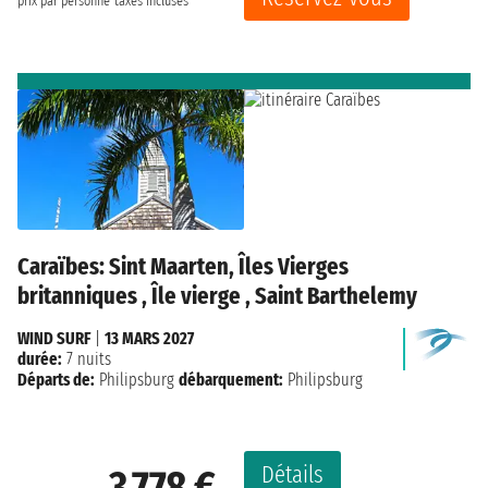
prix par personne
taxes incluses
Caraïbes: Sint Maarten, Îles Vierges
britanniques , Île vierge , Saint Barthelemy
WIND SURF
|
13 MARS 2027
durée:
7 nuits
Départs de:
Philipsburg
débarquement:
Philipsburg
Détails
3 778 €