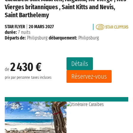
Vierges britanniques , Saint Kitts and Nevis,
Saint Barthelemy
STAR FLYER
|
20 MARS 2027
durée:
7 nuits
Départs de:
Philipsburg
débarquement:
Philipsburg
Détails
2 430 €
de
Réservez-vous
prix par personne
taxes incluses