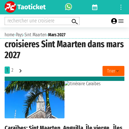
rechercher une croisiere
home
›
Pays
›
Sint Maarten
›
Mars 2027
croisieres Sint Maarten dans mars
2027
1
2
Trier
Caraïbes: Sint Maarten, Anguilla, Île vierge , Îles