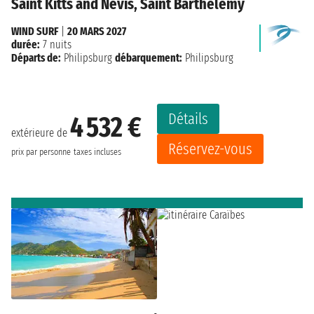
Saint Kitts and Nevis, Saint Barthelemy
WIND SURF
|
20 MARS 2027
durée:
7 nuits
Départs de:
Philipsburg
débarquement:
Philipsburg
Détails
4 532 €
extérieure de
Réservez-vous
prix par personne
taxes incluses