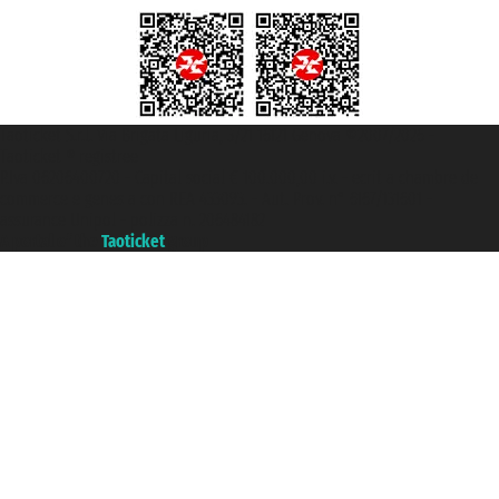
Taoticket S.r.l. Via Brigata Liguria, 3/21 16121 Genova ©2007/2026 -
Taoticket ® registree
P.Iva 06206400720 - Capital social € 100.000,00 i.v. - ecrit a chambre de
commerce e genes a con REA 433093. - Aut. Prov. n° 6167/131601 -
assurance Unipol - polizza n. 206484182
A portal of the
Taoticket
group