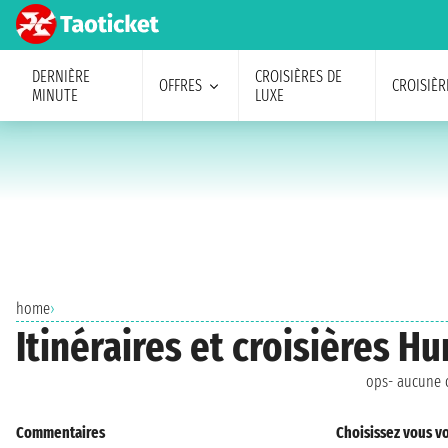
DERNIÈRE
CROISIÈRES DE
OFFRES
CROISIÈR
MINUTE
LUXE
home
›
Itinéraires et croisières H
ops- aucune c
Commentaires
Choisissez vous vo