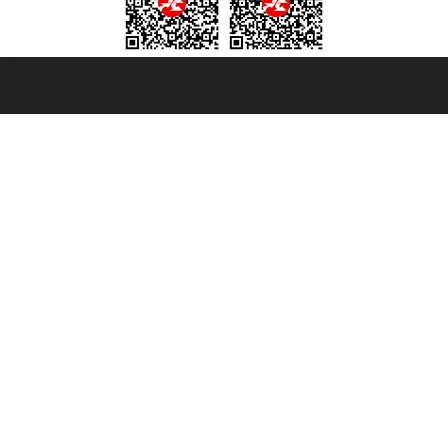
t ® registree
ommerce e genes a con REA 433093. - Aut. Prov. n° 6167/131601 - assurance U