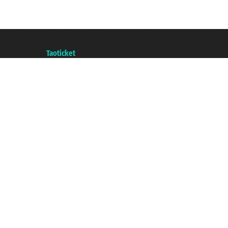
Taoticket S.r.l. Via Brigata Liguria, 3/21 16121 Genova ©2007/2026 - Taoticke
P.Iva 06206400720 - Capital social € 100.000,00 i.v. - ecrit a chambre de c
A portal of the
Taoticket
group