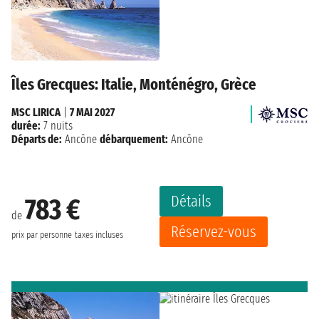
Îles Grecques: Italie, Monténégro, Grèce
MSC LIRICA
|
7 MAI 2027
durée:
7 nuits
Départs de:
Ancône
débarquement:
Ancône
Détails
783 €
de
Réservez-vous
prix par personne
taxes incluses