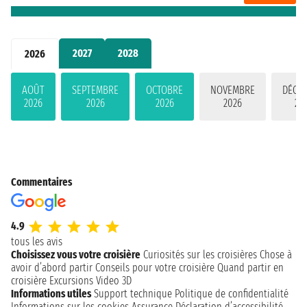
2027
2028
2026
AOÛT
SEPTEMBRE
OCTOBRE
NOVEMBRE
DÉCE
2026
2026
2026
2026
20
Commentaires
4.9
tous les avis
Choisissez vous votre croisière
Curiosités sur les croisières
Chose à
avoir d’abord partir
Conseils pour votre croisière
Quand partir en
croisière
Excursions
Video 3D
Informations utiles
Support technique
Politique de confidentialité
Informations sur les cookies
Assurance
Déclaration d’accessibilité