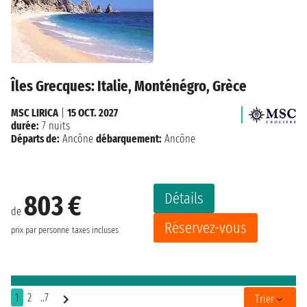
Îles Grecques: Italie, Monténégro, Grèce
MSC LIRICA
|
15 OCT. 2027
durée:
7 nuits
Départs de:
Ancône
débarquement:
Ancône
Détails
803 €
de
Réservez-vous
prix par personne
taxes incluses
1
2
..7
Trier