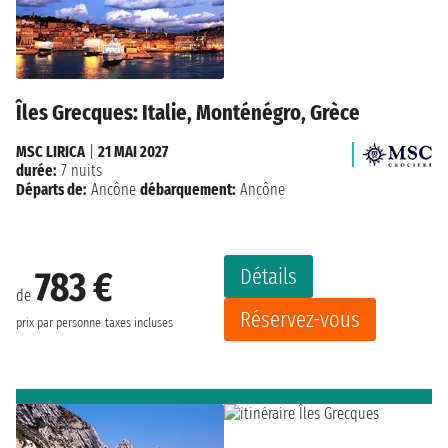
Îles Grecques: Italie, Monténégro, Grèce
MSC LIRICA
|
21 MAI 2027
durée:
7 nuits
Départs de:
Ancône
débarquement:
Ancône
Détails
783 €
de
Réservez-vous
prix par personne
taxes incluses