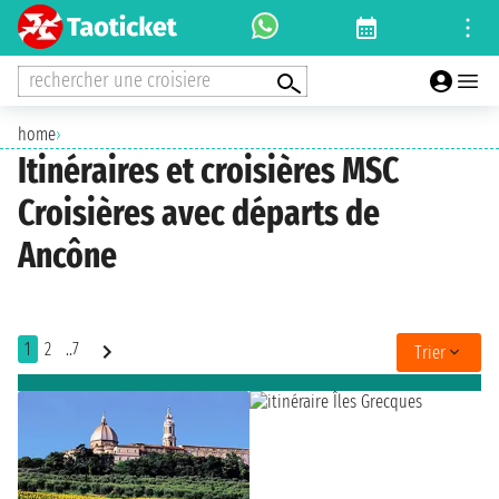
rechercher une croisiere
home
›
Itinéraires et croisières MSC
Croisières avec départs de
Ancône
1
2
..7
Trier