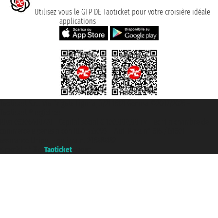
Utilisez vous le GTP DE Taoticket pour votre croisière idéale
applications
Taoticket S.r.l. Via Brigata Liguria, 3/21 16121 Genova ©2007/2026 -
Taoticket ® registree
P.Iva 06206400720 - Capital social € 100.000,00 i.v. - ecrit a chambre de
commerce e genes a con REA 433093. - Aut. Prov. n° 6167/131601 -
assurance Unipol - polizza n. 206484182
A portal of the
Taoticket
group