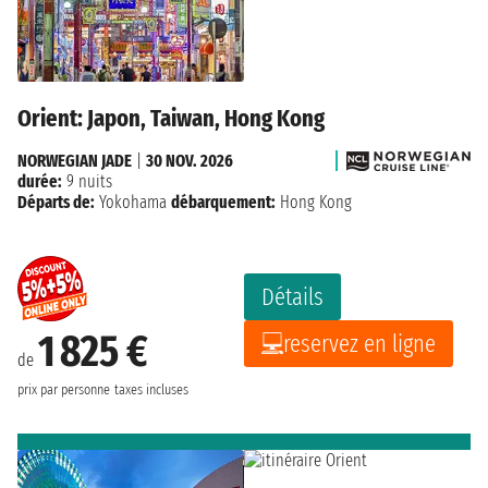
Orient: Japon, Taiwan, Hong Kong
NORWEGIAN JADE
|
30 NOV. 2026
durée:
9 nuits
Départs de:
Yokohama
débarquement:
Hong Kong
Détails
1 825 €
reservez en ligne
de
prix par personne
taxes incluses