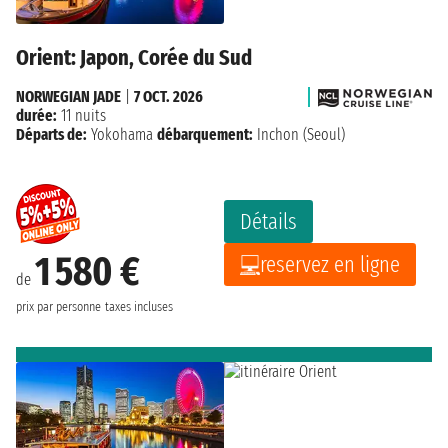
Orient: Japon, Corée du Sud
NORWEGIAN JADE
|
7 OCT. 2026
durée:
11 nuits
Départs de:
Yokohama
débarquement:
Inchon (Seoul)
Détails
1 580 €
reservez en ligne
de
prix par personne
taxes incluses