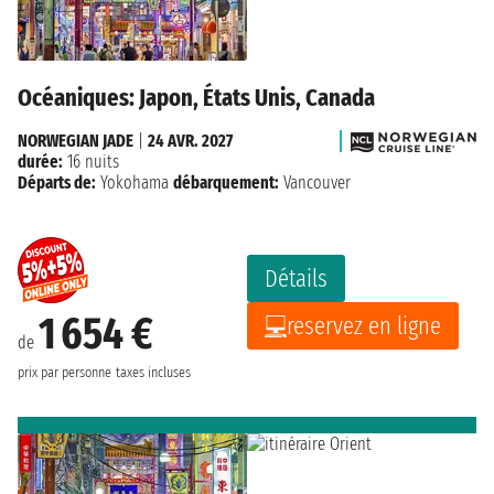
Océaniques: Japon, États Unis, Canada
NORWEGIAN JADE
|
24 AVR. 2027
durée:
16 nuits
Départs de:
Yokohama
débarquement:
Vancouver
Détails
1 654 €
reservez en ligne
de
prix par personne
taxes incluses