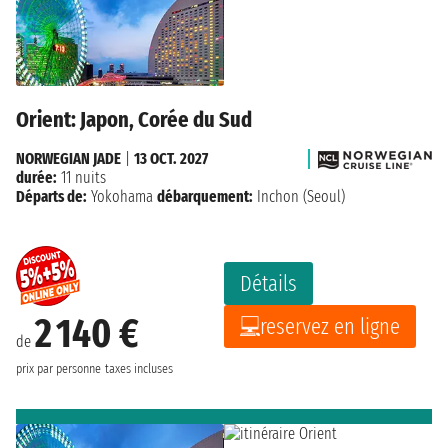
Orient: Japon, Corée du Sud
NORWEGIAN JADE
|
13 OCT. 2027
durée:
11 nuits
Départs de:
Yokohama
débarquement:
Inchon (Seoul)
Détails
2 140 €
reservez en ligne
de
prix par personne
taxes incluses