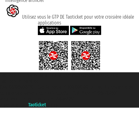
Intelligence artificiel
Utilisez vous le GTP DE Taoticket pour votre croisière idéale
applications
Taoticket S.r.l. Via Brigata Liguria, 3/21 16121 Genova ©2007/2026 -
Taoticket ® registree
P.Iva 06206400720 - Capital social € 100.000,00 i.v. - ecrit a chambre de
commerce e genes a con REA 433093. - Aut. Prov. n° 6167/131601 -
assurance Unipol - polizza n. 206484182
A portal of the
Taoticket
group