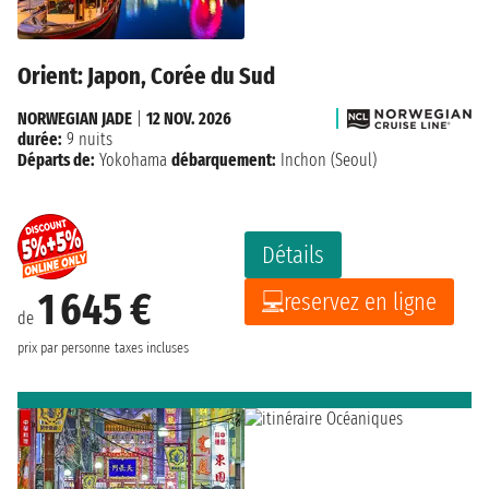
Orient: Japon, Corée du Sud
NORWEGIAN JADE
|
12 NOV. 2026
durée:
9 nuits
Départs de:
Yokohama
débarquement:
Inchon (Seoul)
Détails
1 645 €
reservez en ligne
de
prix par personne
taxes incluses