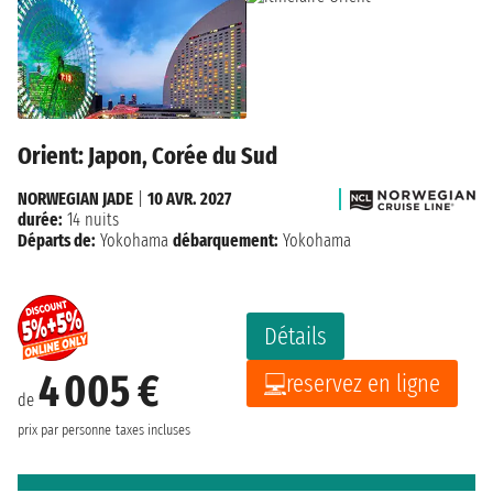
Orient: Japon, Corée du Sud
NORWEGIAN JADE
|
10 AVR. 2027
durée:
14 nuits
Départs de:
Yokohama
débarquement:
Yokohama
Détails
4 005 €
reservez en ligne
de
prix par personne
taxes incluses