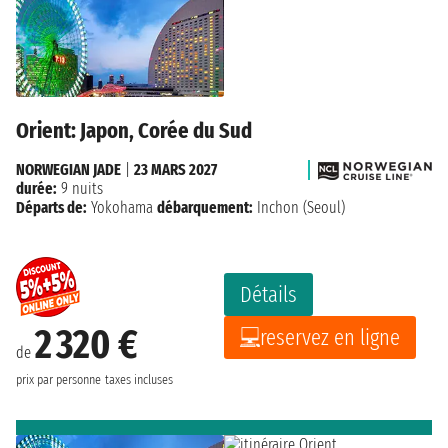
Orient: Japon, Corée du Sud
NORWEGIAN JADE
|
23 MARS 2027
durée:
9 nuits
Départs de:
Yokohama
débarquement:
Inchon (Seoul)
Détails
2 320 €
reservez en ligne
de
prix par personne
taxes incluses