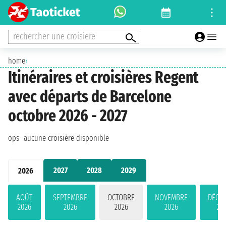
rechercher une croisiere
home
›
Itinéraires et croisières Regent
avec départs de Barcelone
octobre 2026 - 2027
ops- aucune croisière disponible
2027
2028
2029
2026
AOÛT
SEPTEMBRE
OCTOBRE
NOVEMBRE
DÉCE
2026
2026
2026
2026
20