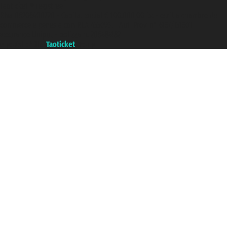
Taoticket ® registree
P.Iva 06206400720 - Capital social € 100.000,00 i.v. - ecrit a chambre de
commerce e genes a con REA 433093. - Aut. Prov. n° 6167/131601 -
assurance Unipol - polizza n. 206484182
A portal of the
Taoticket
group