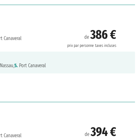
386 €
de
t Canaveral
prix par personne
taxes incluses
Nassau,
5.
Port Canaveral
394 €
de
t Canaveral