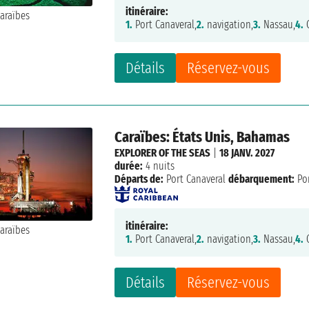
itinéraire:
1.
Port Canaveral,
2.
navigation,
3.
Nassau,
4.
C
Détails
Réservez-vous
Caraïbes: États Unis, Bahamas
EXPLORER OF THE SEAS
|
18 JANV. 2027
durée:
4 nuits
Départs de:
Port Canaveral
débarquement:
Por
itinéraire:
1.
Port Canaveral,
2.
navigation,
3.
Nassau,
4.
C
Détails
Réservez-vous