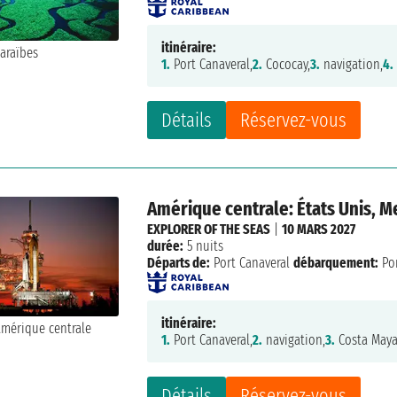
itinéraire:
1.
Port Canaveral,
2.
Cococay,
3.
navigation,
4.
Détails
Réservez-vous
Amérique centrale: États Unis, 
EXPLORER OF THE SEAS
|
10 MARS 2027
durée:
5 nuits
Départs de:
Port Canaveral
débarquement:
Por
itinéraire:
1.
Port Canaveral,
2.
navigation,
3.
Costa Maya
Détails
Réservez-vous