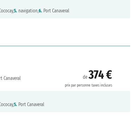
ococay,
5.
navigation,
6.
Port Canaveral
374 €
de
t Canaveral
prix par personne
taxes incluses
ococay,
5.
Port Canaveral