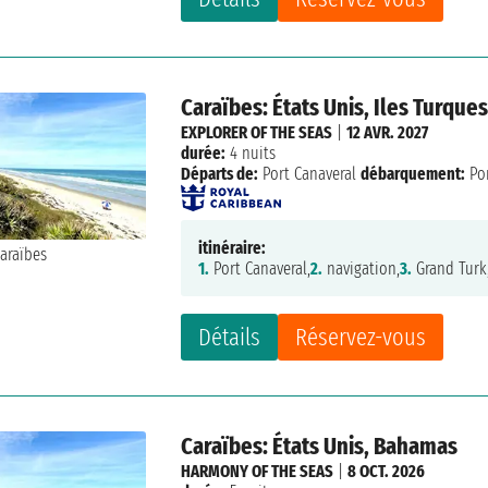
Caraïbes: États Unis, Iles Turque
EXPLORER OF THE SEAS
|
12 AVR. 2027
durée:
4 nuits
Départs de:
Port Canaveral
débarquement:
Por
itinéraire:
1.
Port Canaveral,
2.
navigation,
3.
Grand Turk
Détails
Réservez-vous
Caraïbes: États Unis, Bahamas
HARMONY OF THE SEAS
|
8 OCT. 2026