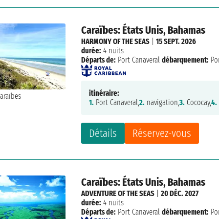
Caraïbes: États Unis, Bahamas
HARMONY OF THE SEAS
|
15 SEPT. 2026
durée:
4 nuits
Départs de:
Port Canaveral
débarquement:
Por
itinéraire:
1.
Port Canaveral,
2.
navigation,
3.
Cococay,
4.
Détails
Réservez-vous
Caraïbes: États Unis, Bahamas
ADVENTURE OF THE SEAS
|
20 DÉC. 2027
durée:
4 nuits
Départs de:
Port Canaveral
débarquement:
Por