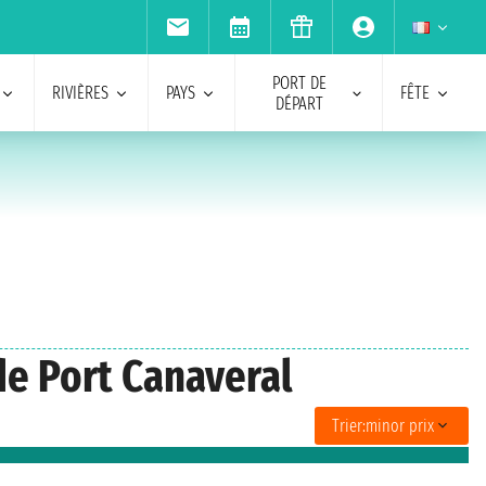
PORT DE
RIVIÈRES
PAYS
FÊTE
DÉPART
de Port Canaveral
Trier:
minor prix