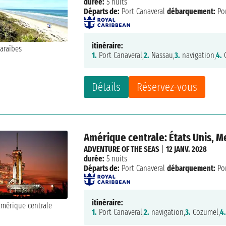
durée:
5 nuits
Départs de:
Port Canaveral
débarquement:
Por
itinéraire:
1.
Port Canaveral,
2.
Nassau,
3.
navigation,
4.
C
Détails
Réservez-vous
Amérique centrale: États Unis, 
ADVENTURE OF THE SEAS
|
12 JANV. 2028
durée:
5 nuits
Départs de:
Port Canaveral
débarquement:
Por
itinéraire:
1.
Port Canaveral,
2.
navigation,
3.
Cozumel,
4