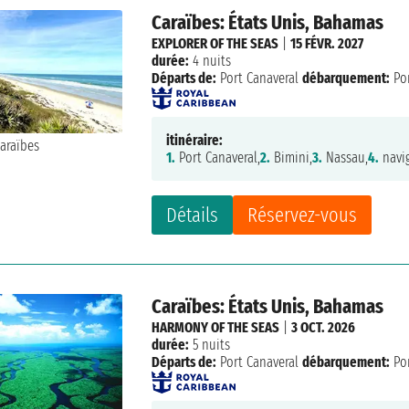
Caraïbes: États Unis, Bahamas
EXPLORER OF THE SEAS
|
15 FÉVR. 2027
durée:
4 nuits
Départs de:
Port Canaveral
débarquement:
Por
itinéraire:
1.
Port Canaveral,
2.
Bimini,
3.
Nassau,
4.
navig
Détails
Réservez-vous
Caraïbes: États Unis, Bahamas
HARMONY OF THE SEAS
|
3 OCT. 2026
durée:
5 nuits
Départs de:
Port Canaveral
débarquement:
Por