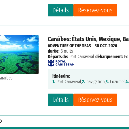
Détails
Réservez-vous
Caraïbes: États Unis, Mexique, 
ADVENTURE OF THE SEAS
|
30 OCT. 2026
durée:
6 nuits
Départs de:
Port Canaveral
débarquement:
Por
itinéraire:
1.
Port Canaveral,
2.
navigation,
3.
Cozumel,
4
Détails
Réservez-vous