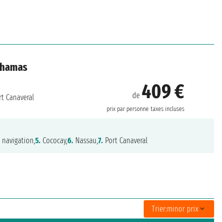
Bahamas
409 €
de
t Canaveral
prix par personne
taxes incluses
.
navigation,
5.
Cococay,
6.
Nassau,
7.
Port Canaveral
Trier:
minor prix