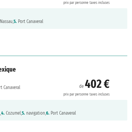
prix par personne
taxes incluses
Nassau,
5.
Port Canaveral
Mexique
402 €
de
t Canaveral
prix par personne
taxes incluses
,
4.
Cozumel,
5.
navigation,
6.
Port Canaveral