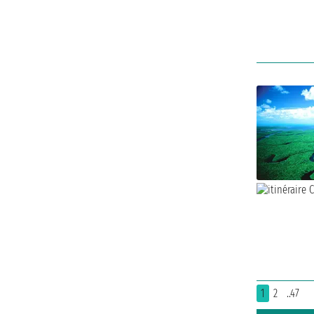
1
2
..47