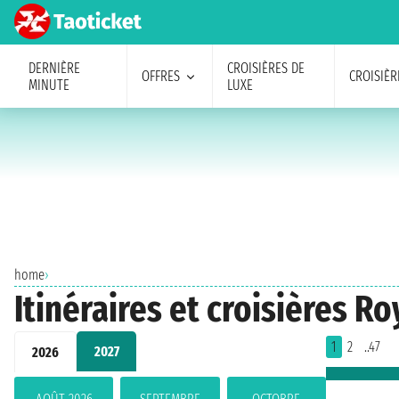
DERNIÈRE
CROISIÈRES DE
OFFRES
CROISIÈR
MINUTE
LUXE
home
›
Itinéraires et croisières R
1
2
..47
2027
2026