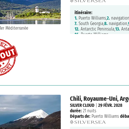
itinéraire:
1.
Puerto Williams,
2.
navigation
7.
South Georgia,
8.
navigation,
12.
Antarctic Peninsula,
13.
Anta
16.
Puerto Williams
Chili, Royaume-Uni, Arg
SILVER CLOUD
|
29 FÉVR. 2028
durée:
21 nuits
Départs de:
Puerto Williams
déba