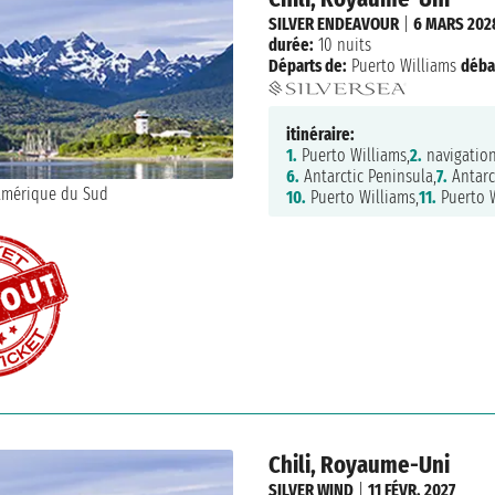
SILVER ENDEAVOUR
|
6 MARS 202
durée:
10 nuits
Départs de:
Puerto Williams
déba
itinéraire:
1.
Puerto Williams,
2.
navigation
6.
Antarctic Peninsula,
7.
Antarc
10.
Puerto Williams,
11.
Puerto W
Chili, Royaume-Uni
SILVER WIND
|
11 FÉVR. 2027