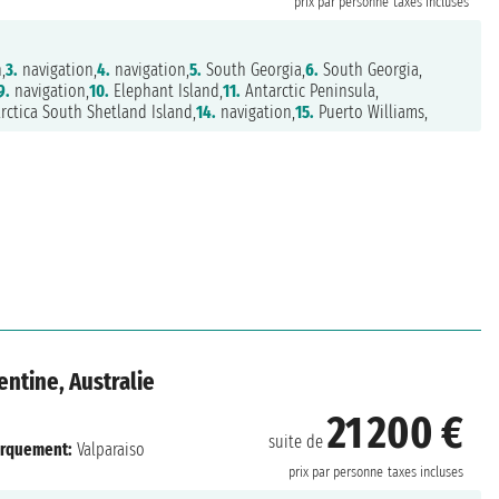
prix par personne
taxes incluses
,
3.
navigation,
4.
navigation,
5.
South Georgia,
6.
South Georgia,
9.
navigation,
10.
Elephant Island,
11.
Antarctic Peninsula,
rctica South Shetland Island,
14.
navigation,
15.
Puerto Williams,
entine, Australie
21 200 €
suite de
rquement:
Valparaiso
prix par personne
taxes incluses