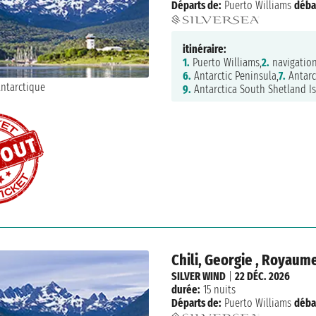
Départs de:
Puerto Williams
déba
itinéraire:
1.
Puerto Williams,
2.
navigation
6.
Antarctic Peninsula,
7.
Antarc
9.
Antarctica South Shetland Is
Chili, Georgie , Royaum
SILVER WIND
|
22 DÉC. 2026
durée:
15 nuits
Départs de:
Puerto Williams
déba