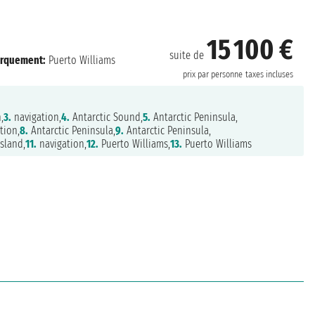
15 100 €
suite de
rquement:
Puerto Williams
prix par personne
taxes incluses
,
3.
navigation,
4.
Antarctic Sound,
5.
Antarctic Peninsula,
tion,
8.
Antarctic Peninsula,
9.
Antarctic Peninsula,
sland,
11.
navigation,
12.
Puerto Williams,
13.
Puerto Williams