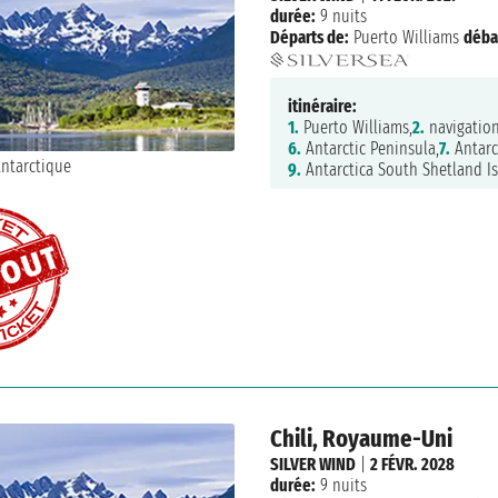
durée:
9 nuits
Départs de:
Puerto Williams
déba
itinéraire:
1.
Puerto Williams,
2.
navigation
6.
Antarctic Peninsula,
7.
Antarc
9.
Antarctica South Shetland Is
Chili, Royaume-Uni
SILVER WIND
|
2 FÉVR. 2028
durée:
9 nuits