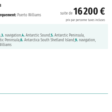
8
16 200 €
suite de
rquement:
Puerto Williams
prix par personne
taxes incluses
,
3.
navigation,
4.
Antarctic Sound,
5.
Antarctic Peninsula,
tic Peninsula,
8.
Antarctica South Shetland Island,
9.
navigation,
illiams