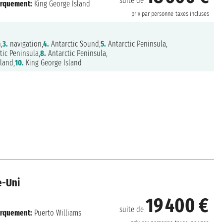
suite de
rquement:
King George Island
prix par personne
taxes incluses
,
3.
navigation,
4.
Antarctic Sound,
5.
Antarctic Peninsula,
tic Peninsula,
8.
Antarctic Peninsula,
land,
10.
King George Island
e-Uni
19 400 €
suite de
rquement:
Puerto Williams