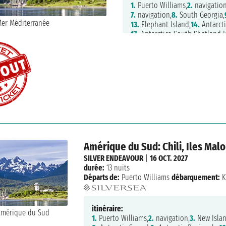
1.
Puerto Williams,
2.
navigation
7.
navigation,
8.
South Georgia,
13.
Elephant Island,
14.
Antarcti
17.
Antarctica South Shetland I
Amérique du Sud: Chili, Iles Mal
SILVER ENDEAVOUR
|
16 OCT. 2027
durée:
13 nuits
Départs de:
Puerto Williams
débarquement:
K
itinéraire:
1.
Puerto Williams,
2.
navigation,
3.
New Islan