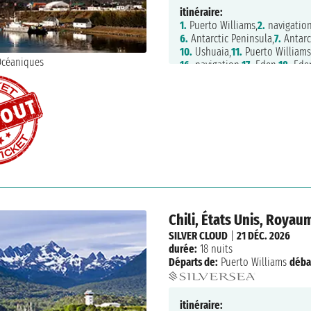
itinéraire:
1.
Puerto Williams,
2.
navigation
6.
Antarctic Peninsula,
7.
Antarc
10.
Ushuaia,
11.
Puerto Williams
16.
navigation,
17.
Eden,
18.
Ede
25.
Valparaiso,
26.
Valparaiso
Chili, États Unis, Royau
SILVER CLOUD
|
21 DÉC. 2026
durée:
18 nuits
Départs de:
Puerto Williams
déba
itinéraire: