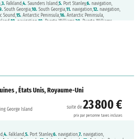
,
3.
Falkland,
4.
Saunders Island,
5.
Port Stanley,
6.
navigation,
9.
South Georgia,
10.
South Georgia,
11.
navigation,
12.
navigation,
c Sound,
15.
Antarctic Peninsula,
16.
Antarctic Peninsula,
sland,
18.
navigation,
19.
Puerto Williams,
20.
Puerto Williams
ouines , États Unis, Royaume-Uni
23 800 €
suite de
ing George Island
prix par personne
taxes incluses
d,
4.
Falkland,
5.
Port Stanley,
6.
navigation,
7.
navigation,