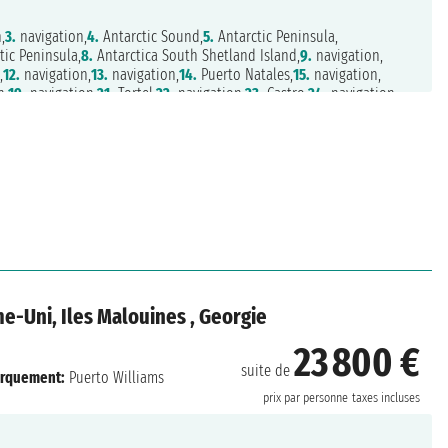
,
3.
navigation,
4.
Antarctic Sound,
5.
Antarctic Peninsula,
tic Peninsula,
8.
Antarctica South Shetland Island,
9.
navigation,
,
12.
navigation,
13.
navigation,
14.
Puerto Natales,
15.
navigation,
n,
19.
navigation,
21.
Tortel,
22.
navigation,
23.
Castro,
24.
navigation,
me-Uni, Iles Malouines , Georgie
23 800 €
suite de
rquement:
Puerto Williams
prix par personne
taxes incluses