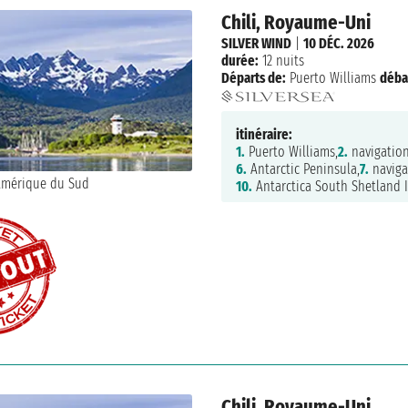
Chili, Royaume-Uni
SILVER WIND
|
10 DÉC. 2026
durée:
12 nuits
Départs de:
Puerto Williams
déba
itinéraire:
1.
Puerto Williams,
2.
navigation
6.
Antarctic Peninsula,
7.
naviga
10.
Antarctica South Shetland I
Chili, Royaume-Uni