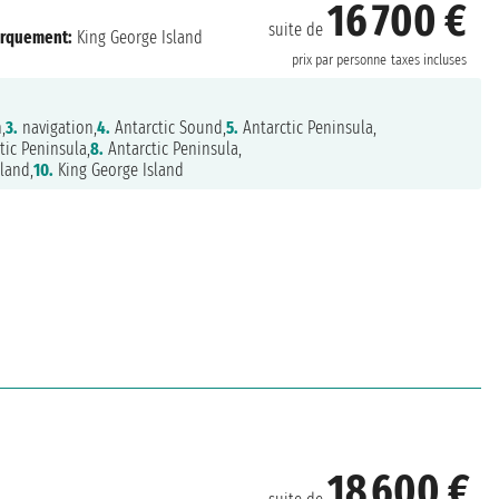
16 700 €
suite de
rquement:
King George Island
prix par personne
taxes incluses
,
3.
navigation,
4.
Antarctic Sound,
5.
Antarctic Peninsula,
tic Peninsula,
8.
Antarctic Peninsula,
land,
10.
King George Island
18 600 €