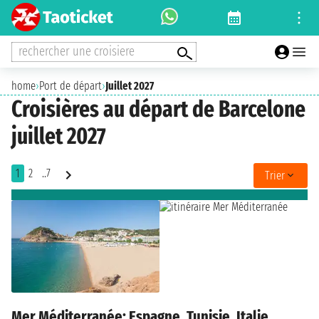
rechercher une croisiere
home
›
Port de départ
›
Juillet 2027
Croisières au départ de Barcelone
juillet 2027
1
2
..7
Trier
Mer Méditerranée: Espagne, Tunisie, Italie,