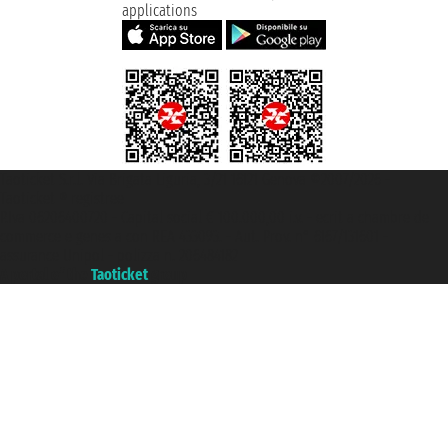
applications
Taoticket S.r.l. Via Brigata Liguria, 3/21 16121 Genova ©2007/2026 -
Taoticket ® registree
P.Iva 06206400720 - Capital social € 100.000,00 i.v. - ecrit a chambre de
commerce e genes a con REA 433093. - Aut. Prov. n° 6167/131601 -
assurance Unipol - polizza n. 206484182
A portal of the
Taoticket
group