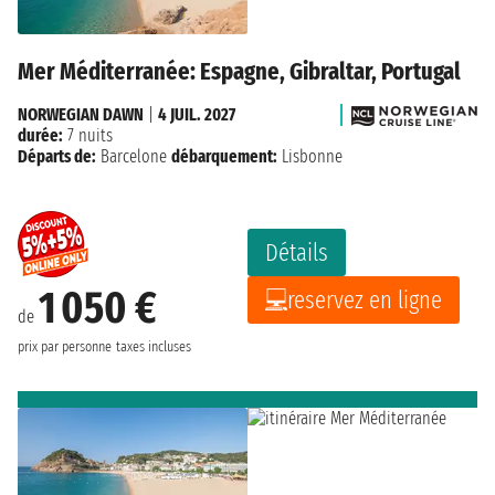
Mer Méditerranée: Espagne, Gibraltar, Portugal
NORWEGIAN DAWN
|
4 JUIL. 2027
durée:
7 nuits
Départs de:
Barcelone
débarquement:
Lisbonne
Détails
1 050 €
reservez en ligne
de
prix par personne
taxes incluses