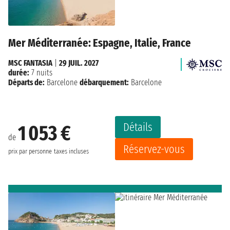
Mer Méditerranée: Espagne, Italie, France
MSC FANTASIA
|
29 JUIL. 2027
durée:
7 nuits
Départs de:
Barcelone
débarquement:
Barcelone
Détails
1 053 €
de
Réservez-vous
prix par personne
taxes incluses