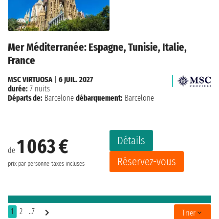
Mer Méditerranée: Espagne, Tunisie, Italie,
France
MSC VIRTUOSA
|
6 JUIL. 2027
durée:
7 nuits
Départs de:
Barcelone
débarquement:
Barcelone
Détails
1 063 €
de
Réservez-vous
prix par personne
taxes incluses
1
2
..7
Trier