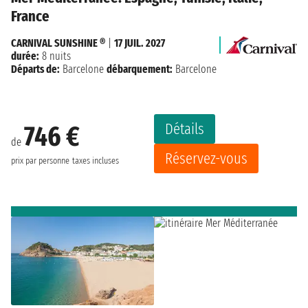
France
CARNIVAL SUNSHINE ®
|
17 JUIL. 2027
durée:
8 nuits
Départs de:
Barcelone
débarquement:
Barcelone
Détails
746 €
de
Réservez-vous
prix par personne
taxes incluses