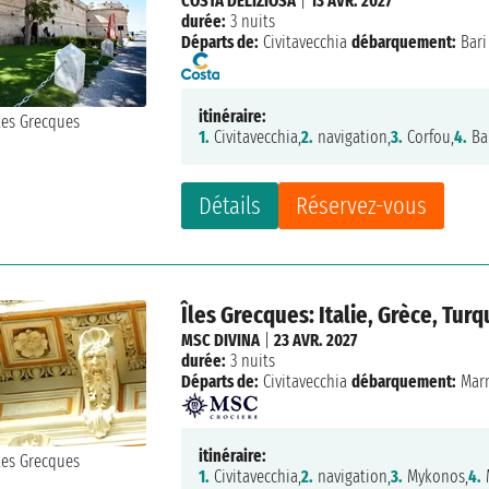
COSTA DELIZIOSA
|
13 AVR. 2027
durée:
3 nuits
Départs de:
Civitavecchia
débarquement:
Bari
itinéraire:
1.
Civitavecchia,
2.
navigation,
3.
Corfou,
4.
Ba
Détails
Réservez-vous
Îles Grecques: Italie, Grèce, Turq
MSC DIVINA
|
23 AVR. 2027
durée:
3 nuits
Départs de:
Civitavecchia
débarquement:
Marm
itinéraire:
1.
Civitavecchia,
2.
navigation,
3.
Mykonos,
4.