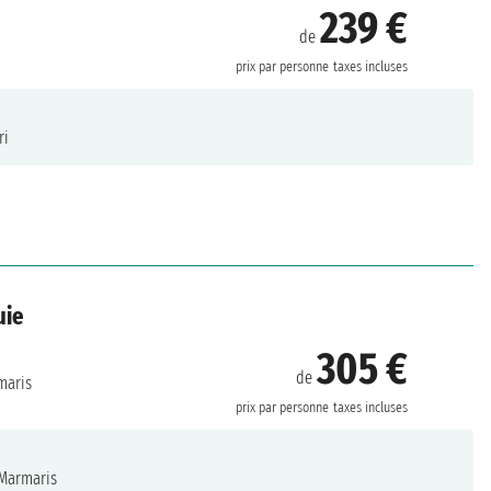
239 €
de
prix par personne
taxes incluses
ri
uie
305 €
de
aris
prix par personne
taxes incluses
Marmaris