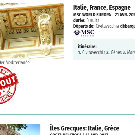
Italie, France, Espagne
MSC WORLD EUROPA
|
21 AVR. 20
durée:
3 nuits
Départs de:
Civitavecchia
débarq
itinéraire:
1.
Civitavecchia,
2.
Gênes,
3.
Mars
Îles Grecques: Italie, Grèce