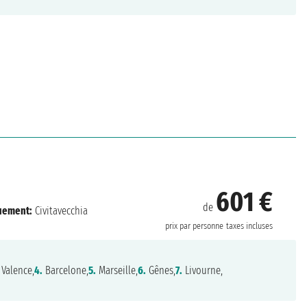
601 €
de
uement:
Civitavecchia
prix par personne
taxes incluses
Valence,
4.
Barcelone,
5.
Marseille,
6.
Gênes,
7.
Livourne,