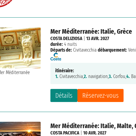
Mer Méditerranée: Italie, Grèce
COSTA DELIZIOSA
|
13 AVR. 2027
durée:
4 nuits
Départs de:
Civitavecchia
débarquement:
Veni
itinéraire:
1.
Civitavecchia,
2.
navigation,
3.
Corfou,
4.
Bar
Détails
Réservez-vous
Mer Méditerranée: Italie, Malte,
COSTA PACIFICA
|
10 AVR. 2027