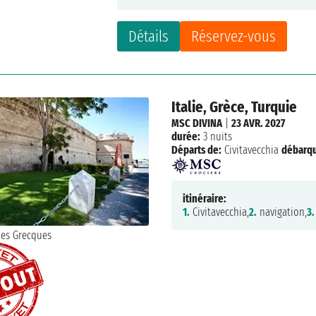
Détails
Réservez-vous
Italie, Grèce, Turquie
MSC DIVINA
|
23 AVR. 2027
durée:
3 nuits
Départs de:
Civitavecchia
débarq
itinéraire:
1.
Civitavecchia,
2.
navigation,
3.