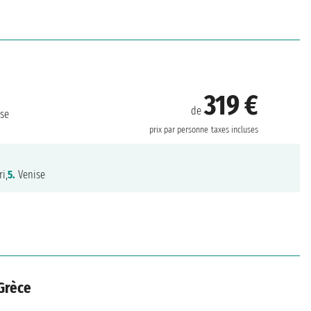
319 €
de
se
prix par personne
taxes incluses
i,
5.
Venise
 Grèce