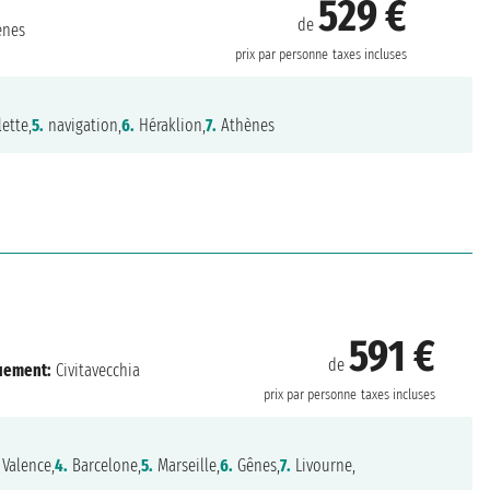
529 €
de
ènes
prix par personne
taxes incluses
ette,
5.
navigation,
6.
Héraklion,
7.
Athènes
591 €
de
uement:
Civitavecchia
prix par personne
taxes incluses
Valence,
4.
Barcelone,
5.
Marseille,
6.
Gênes,
7.
Livourne,