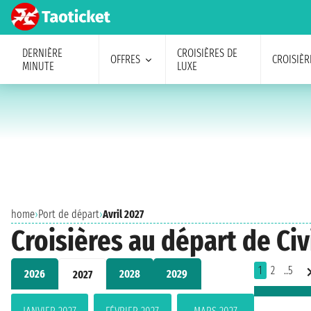
DERNIÈRE
CROISIÈRES DE
OFFRES
CROISIÈR
MINUTE
LUXE
home
›
Port de départ
›
Avril 2027
Croisières au départ de Civ
1
2
..5
2026
2028
2029
2027