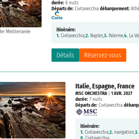
durée:
6 nuits
Départs de:
Civitavecchia
débarquement:
Ath
itinéraire:
1.
Civitavecchia,
2.
Naples,
3.
Palerme,
4.
La Val
Détails
Réservez-vous
Italie, Espagne, France
MSC ORCHESTRA
|
1 AVR. 2027
durée:
7 nuits
Départs de:
Civitavecchia
débarq
itinéraire:
1.
Civitavecchia,
2.
navigation,
3.
8.
Civitavecchia