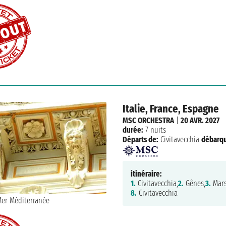
Italie, France, Espagne
MSC ORCHESTRA
|
20 AVR. 2027
durée:
7 nuits
Départs de:
Civitavecchia
débarq
itinéraire:
1.
Civitavecchia,
2.
Gênes,
3.
Mars
8.
Civitavecchia