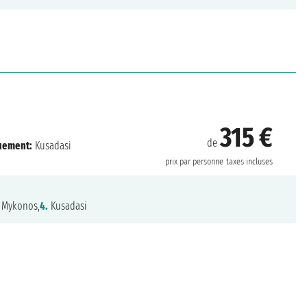
315 €
de
uement:
Kusadasi
prix par personne
taxes incluses
Mykonos,
4.
Kusadasi