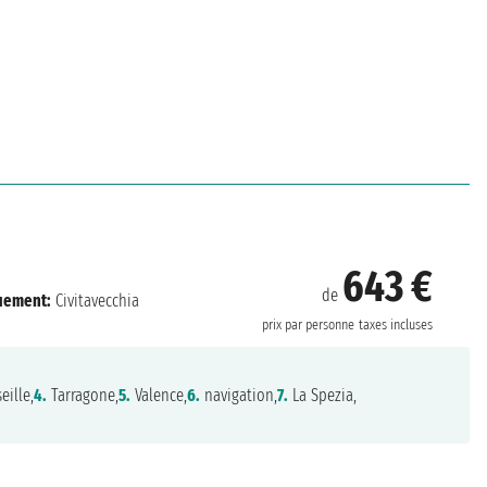
643 €
de
uement:
Civitavecchia
prix par personne
taxes incluses
eille,
4.
Tarragone,
5.
Valence,
6.
navigation,
7.
La Spezia,