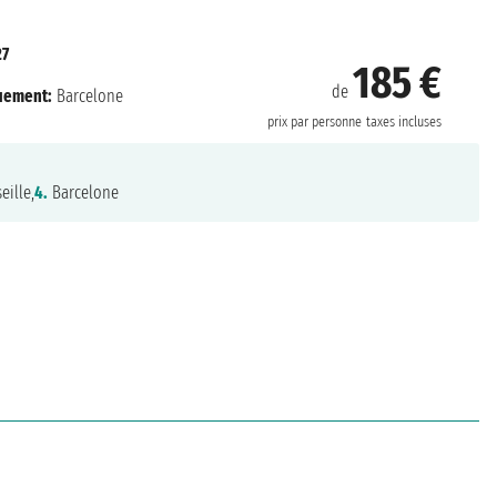
27
185 €
de
uement:
Barcelone
prix par personne
taxes incluses
eille,
4.
Barcelone