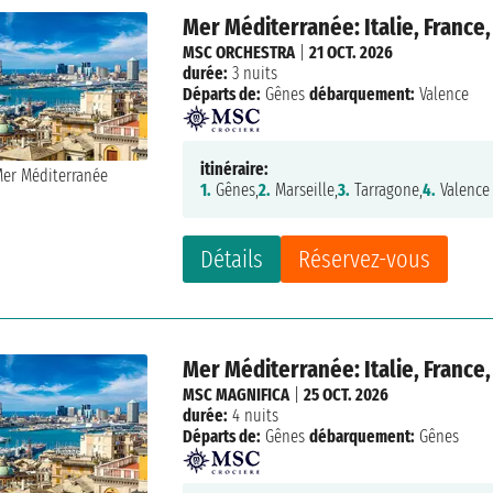
Mer Méditerranée: Italie, France
MSC ORCHESTRA
|
21 OCT. 2026
durée:
3 nuits
Départs de:
Gênes
débarquement:
Valence
itinéraire:
1.
Gênes,
2.
Marseille,
3.
Tarragone,
4.
Valence
Détails
Réservez-vous
Mer Méditerranée: Italie, France
MSC MAGNIFICA
|
25 OCT. 2026
durée:
4 nuits
Départs de:
Gênes
débarquement:
Gênes