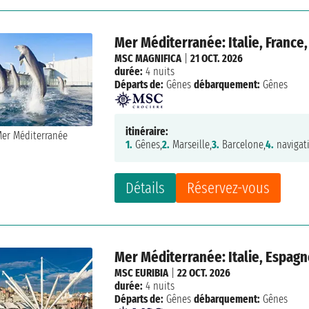
Mer Méditerranée: Italie, France
MSC MAGNIFICA
|
21 OCT. 2026
durée:
4 nuits
Départs de:
Gênes
débarquement:
Gênes
itinéraire:
1.
Gênes,
2.
Marseille,
3.
Barcelone,
4.
navigat
Détails
Réservez-vous
Mer Méditerranée: Italie, Espagn
MSC EURIBIA
|
22 OCT. 2026
durée:
4 nuits
Départs de:
Gênes
débarquement:
Gênes