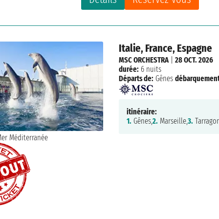
Italie, France, Espagne
MSC ORCHESTRA
|
28 OCT. 2026
durée:
6 nuits
Départs de:
Gênes
débarquement
itinéraire:
1.
Gênes,
2.
Marseille,
3.
Tarragon