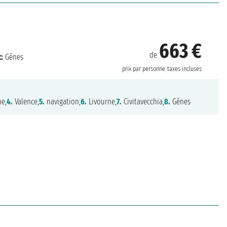
663 €
de
:
Gênes
prix par personne
taxes incluses
e,
4.
Valence,
5.
navigation,
6.
Livourne,
7.
Civitavecchia,
8.
Gênes