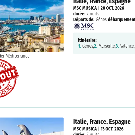
Italie, France, Espagne
MSC MUSICA
|
20 OCT. 2026
durée:
7 nuits
Départs de:
Gênes
débarquement
itinéraire:
1.
Gênes,
2.
Marseille,
3.
Valence,
Italie, France, Espagne
MSC MUSICA
|
13 OCT. 2026
durée:
7 nuits