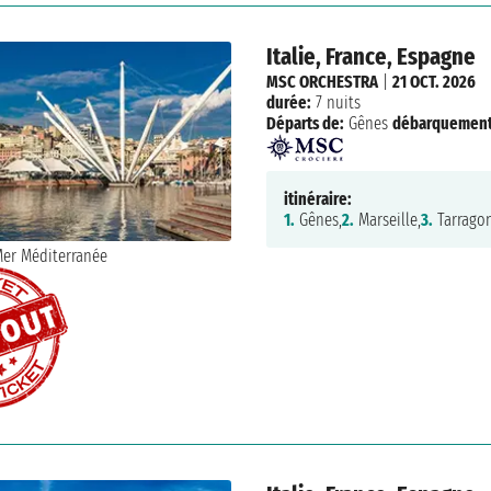
Italie, France, Espagne
MSC ORCHESTRA
|
21 OCT. 2026
durée:
7 nuits
Départs de:
Gênes
débarquement
itinéraire:
1.
Gênes,
2.
Marseille,
3.
Tarragon