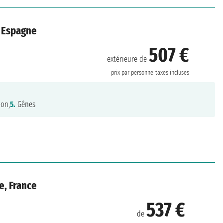
, Espagne
507 €
extérieure de
prix par personne
taxes incluses
ion,
5.
Gênes
e, France
537 €
de