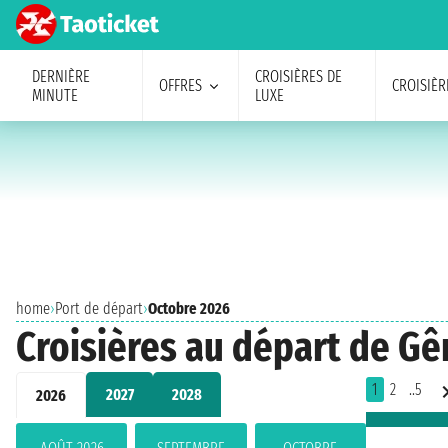
DERNIÈRE
CROISIÈRES DE
OFFRES
CROISIÈR
MINUTE
LUXE
home
›
Port de départ
›
Octobre 2026
Croisières au départ de G
1
2
..5
2027
2028
2026