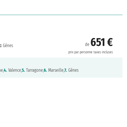
651 €
de
:
Gênes
prix par personne
taxes incluses
e,
4.
Valence,
5.
Tarragone,
6.
Marseille,
7.
Gênes