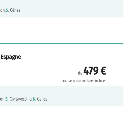
ion,
5.
Gênes
, Espagne
479 €
de
prix par personne
taxes incluses
ion,
5.
Civitavecchia,
6.
Gênes