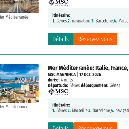
itinéraire:
1.
Gênes,
2.
navigation,
3.
Barcelone,
4.
Marsei
Détails
Réservez-vous
Mer Méditerranée: Italie, France
MSC MAGNIFICA
|
17 OCT. 2026
durée:
4 nuits
Départs de:
Gênes
débarquement:
Gênes
itinéraire:
1.
Gênes,
2.
Marseille,
3.
Barcelone,
4.
navigat
Détails
Réservez-vous