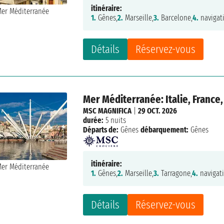
itinéraire:
1.
Gênes,
2.
Marseille,
3.
Barcelone,
4.
navigat
Détails
Réservez-vous
Mer Méditerranée: Italie, France
MSC MAGNIFICA
|
29 OCT. 2026
durée:
5 nuits
Départs de:
Gênes
débarquement:
Gênes
itinéraire:
1.
Gênes,
2.
Marseille,
3.
Tarragone,
4.
navigat
Détails
Réservez-vous