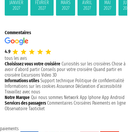
JANVIER
FÉVRIER
MARS
AVRIL
MAI
JUIN
2027
2027
2027
2027
2027
2027
Commentaires
4.9
tous les avis
Choisissez vous votre croisière
Curiosités sur les croisières
Chose à
avoir d’abord partir
Conseils pour votre croisière
Quand partir en
croisière
Excursions
Video 3D
Informations utiles
Support technique
Politique de confidentialité
Informations sur les cookies
Assurance
Déclaration d’accessibilité
Travaillez avec nous
Notre Marque
Qui nous sommes
Network
App Iphone
App Android
Services des passagers
Commentaires Croisières
Paiements en ligne
Observatoire Taoticket
paiements