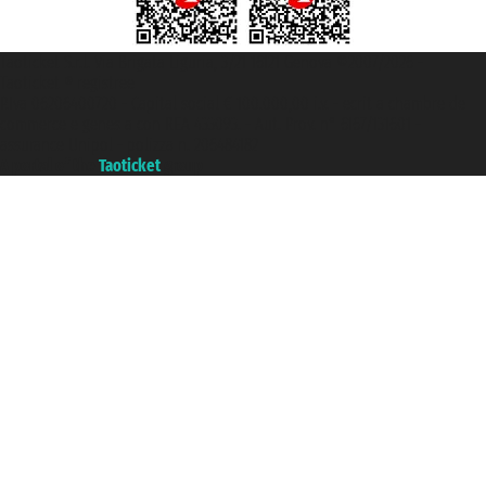
Taoticket S.r.l. Via Brigata Liguria, 3/21 16121 Genova ©2007/2026 -
Taoticket ® registree
P.Iva 06206400720 - Capital social € 100.000,00 i.v. - ecrit a chambre de
commerce e genes a con REA 433093. - Aut. Prov. n° 6167/131601 -
assurance Unipol - polizza n. 206484182
A portal of the
Taoticket
group