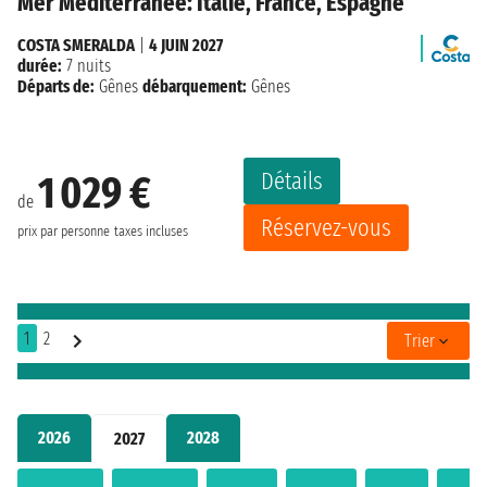
Mer Méditerranée: Italie, France, Espagne
COSTA SMERALDA
|
4 JUIN 2027
durée:
7 nuits
Départs de:
Gênes
débarquement:
Gênes
Détails
1 029 €
de
Réservez-vous
prix par personne
taxes incluses
1
2
Trier
2026
2028
2027