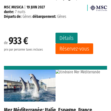
MSC MUSICA
|
19 JUIN 2027
durée:
7 nuits
Départs de:
Gênes
débarquement:
Gênes
Détails
933 €
de
Réservez-vous
prix par personne
taxes incluses
Mer Méditerranée: Italie, Espagne, France