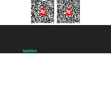
Taoticket S.r.l. Via Brigata Liguria, 3/21 16121 Genova ©2007/2026 -
Taoticket ® registree
P.Iva 06206400720 - Capital social € 100.000,00 i.v. - ecrit a chambre de
commerce e genes a con REA 433093. - Aut. Prov. n° 6167/131601 -
assurance Unipol - polizza n. 206484182
A portal of the
Taoticket
group