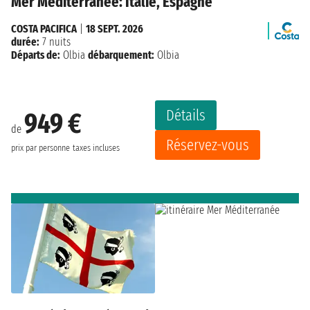
Mer Méditerranée: Italie, Espagne
COSTA PACIFICA
|
18 SEPT. 2026
durée:
7 nuits
Départs de:
Olbia
débarquement:
Olbia
Détails
949 €
de
Réservez-vous
prix par personne
taxes incluses