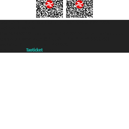
Taoticket S.r.l. Via Brigata Liguria, 3/21 16121 Genova ©2007/2026 -
Taoticket ® registree
P.Iva 06206400720 - Capital social € 100.000,00 i.v. - ecrit a chambre de
commerce e genes a con REA 433093. - Aut. Prov. n° 6167/131601 -
assurance Unipol - polizza n. 206484182
A portal of the
Taoticket
group