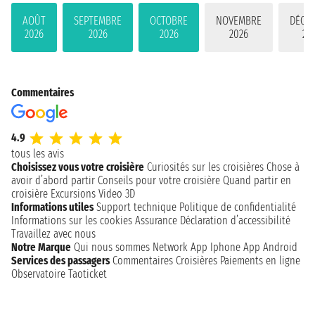
AOÛT
SEPTEMBRE
OCTOBRE
NOVEMBRE
DÉCE
2026
2026
2026
2026
20
Commentaires
4.9
tous les avis
Choisissez vous votre croisière
Curiosités sur les croisières
Chose à
avoir d’abord partir
Conseils pour votre croisière
Quand partir en
croisière
Excursions
Video 3D
Informations utiles
Support technique
Politique de confidentialité
Informations sur les cookies
Assurance
Déclaration d’accessibilité
Travaillez avec nous
Notre Marque
Qui nous sommes
Network
App Iphone
App Android
Services des passagers
Commentaires Croisières
Paiements en ligne
Observatoire Taoticket