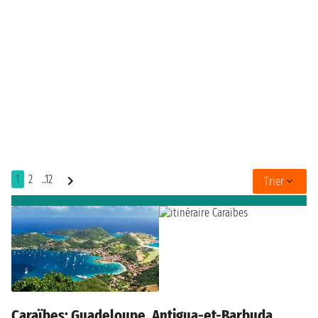
1
2
..12
Trier
Caraïbes: Guadeloupe, Antigua-et-Barbuda,