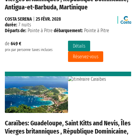
Antigua-et-Barbuda, Martinique
COSTA SERENA
|
25 FÉVR. 2028
durée:
7 nuits
Départs de:
Pointe à Pitre
débarquement:
Pointe à Pitre
de
649 €
Détails
prix par personne
taxes incluses
Réservez-vous
Caraïbes: Guadeloupe, Saint Kitts and Nevis, Îles
Vierges britanniques , République Dominicaine,