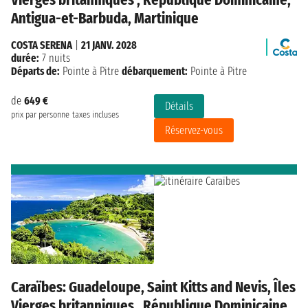
Antigua-et-Barbuda, Martinique
COSTA SERENA
|
21 JANV. 2028
durée:
7 nuits
Départs de:
Pointe à Pitre
débarquement:
Pointe à Pitre
de
649 €
Détails
prix par personne
taxes incluses
Réservez-vous
Caraïbes: Guadeloupe, Saint Kitts and Nevis, Îles
Vierges britanniques , République Dominicaine,