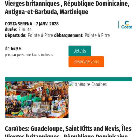
Vierges britanniques , République Dominicaine,
Antigua-et-Barbuda, Martinique
COSTA SERENA
|
7 JANV. 2028
durée:
7 nuits
Départs de:
Pointe à Pitre
débarquement:
Pointe à Pitre
de
649 €
Détails
prix par personne
taxes incluses
Réservez-vous
Caraïbes: Guadeloupe, Saint Kitts and Nevis, Îles
Vierges britanniques , République Dominicaine,