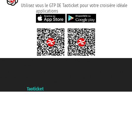
Utilisez vous le GTP DE Taoticket pour votre croisière idéale
applications
Taoticket S.r.l. Via Brigata Liguria, 3/21 16121 Genova ©2007/2026 -
Taoticket ® registree
P.Iva 06206400720 - Capital social € 100.000,00 i.v. - ecrit a chambre de
commerce e genes a con REA 433093. - Aut. Prov. n° 6167/131601 -
assurance Unipol - polizza n. 206484182
A portal of the
Taoticket
group