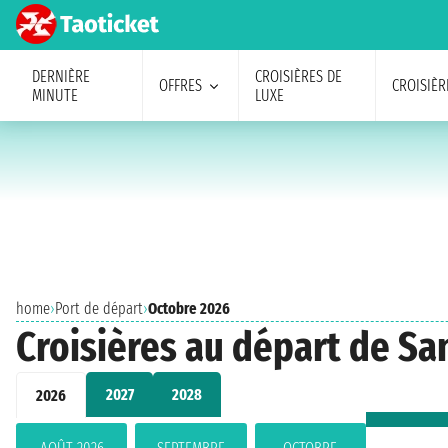
DERNIÈRE
CROISIÈRES DE
OFFRES
CROISIÈR
MINUTE
LUXE
home
›
Port de départ
›
Octobre 2026
Croisières au départ de Sa
2027
2028
2026