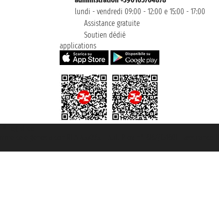
lundi - vendredi 09:00 - 12:00 e 15:00 - 17:00
Assistance gratuite
Soutien dédié
applications
t ® registree
ommerce e genes a con REA 433093. - Aut. Prov. n° 6167/131601 - assurance U