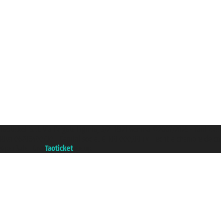
Taoticket S.r.l. Via Brigata Liguria, 3/21 16121 Genova ©2007/2026 - Taoticke
P.Iva 06206400720 - Capital social € 100.000,00 i.v. - ecrit a chambre de c
A portal of the
Taoticket
group