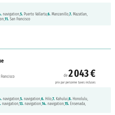
4.
navigation,
5.
Puerto Vallarta,
6.
Manzanillo,
7.
Mazatlan,
on,
11.
San Francisco
ue
2 043 €
de
Francisco
prix par personne
taxes incluses
4.
navigation,
5.
navigation,
6.
Hilo,
7.
Kahului,
8.
Honolulu,
.
navigation,
13.
navigation,
14.
navigation,
15.
Ensenada,