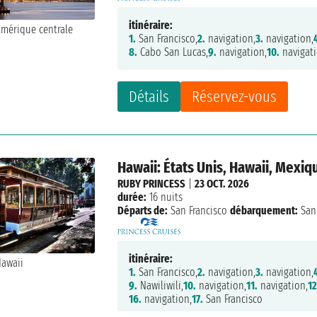
itinéraire:
1.
San Francisco,
2.
navigation,
3.
navigation,
8.
Cabo San Lucas,
9.
navigation,
10.
navigati
Détails
Réservez-vous
Hawaii: États Unis, Hawaii, Mexiq
RUBY PRINCESS
|
23 OCT. 2026
durée:
16 nuits
Départs de:
San Francisco
débarquement:
San 
itinéraire:
1.
San Francisco,
2.
navigation,
3.
navigation,
9.
Nawiliwili,
10.
navigation,
11.
navigation,
12
16.
navigation,
17.
San Francisco