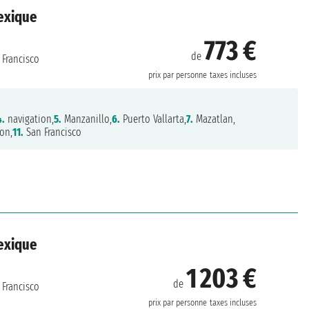
Mexique
773 €
de
Francisco
prix par personne
taxes incluses
4.
navigation,
5.
Manzanillo,
6.
Puerto Vallarta,
7.
Mazatlan,
on,
11.
San Francisco
Mexique
1 203 €
de
Francisco
prix par personne
taxes incluses