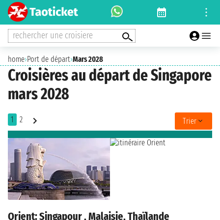
rechercher une croisiere
home
›
Port de départ
›
Mars 2028
Croisières au départ de Singapore
mars 2028
1
2
Trier
Orient: Singapour , Malaisie, Thaïlande