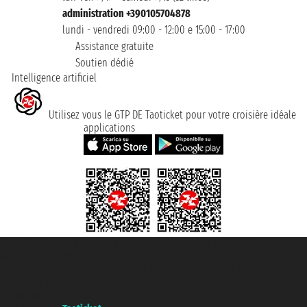
administration +390105704878
lundi - vendredi 09:00 - 12:00 e 15:00 - 17:00
Assistance gratuite
Soutien dédié
Intelligence artificiel
Utilisez vous le GTP DE Taoticket pour votre croisière idéale
applications
Taoticket S.r.l. Via Brigata Liguria, 3/21 16121 Genova ©2007/2026 -
Taoticket ® registree
P.Iva 06206400720 - Capital social € 100.000,00 i.v. - ecrit a chambre de
commerce e genes a con REA 433093. - Aut. Prov. n° 6167/131601 -
assurance Unipol - polizza n. 206484182