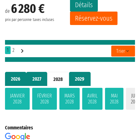
Détails
6 280 €
de
Réservez-vous
prix par personne
taxes incluses
1
2
Trier
2026
2027
2029
2028
JANVIER
FÉVRIER
MARS
AVRIL
MAI
JUIN
2028
2028
2028
2028
2028
2028
Commentaires