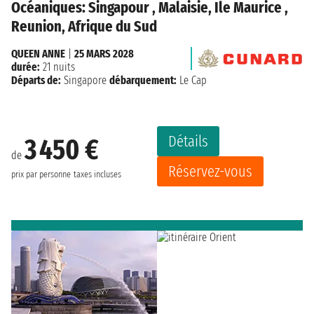
Océaniques: Singapour , Malaisie, Ile Maurice ,
Reunion, Afrique du Sud
QUEEN ANNE
|
25 MARS 2028
durée:
21 nuits
Départs de:
Singapore
débarquement:
Le Cap
Détails
3 450 €
de
Réservez-vous
prix par personne
taxes incluses