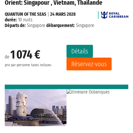
Orient: Singapour , Vietnam, Thaïlande
QUANTUM OF THE SEAS
|
24 MARS 2028
durée:
10 nuits
Départs de:
Singapore
débarquement:
Singapore
Détails
1 074 €
de
Réservez-vous
prix par personne
taxes incluses