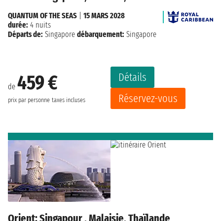
QUANTUM OF THE SEAS
|
15 MARS 2028
durée:
4 nuits
Départs de:
Singapore
débarquement:
Singapore
Détails
459 €
de
Réservez-vous
prix par personne
taxes incluses
Orient: Singapour , Malaisie, Thaïlande