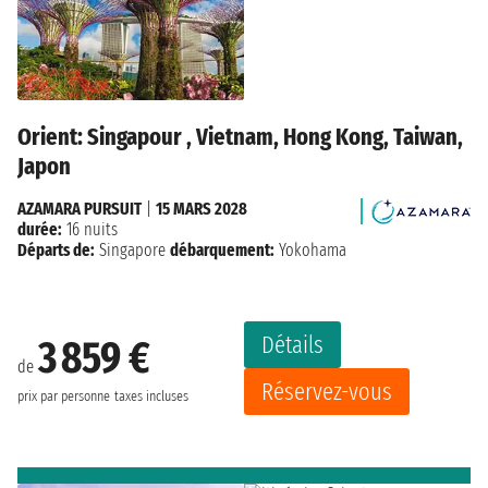
Orient: Singapour , Vietnam, Hong Kong, Taiwan,
Japon
AZAMARA PURSUIT
|
15 MARS 2028
durée:
16 nuits
Départs de:
Singapore
débarquement:
Yokohama
Détails
3 859 €
de
Réservez-vous
prix par personne
taxes incluses