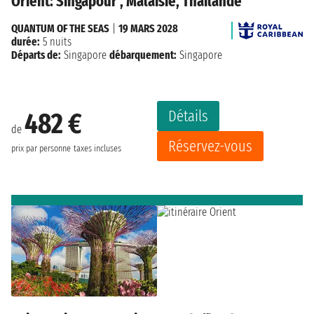
Orient: Singapour , Malaisie, Thaïlande
QUANTUM OF THE SEAS
|
19 MARS 2028
durée:
5 nuits
Départs de:
Singapore
débarquement:
Singapore
Détails
482 €
de
Réservez-vous
prix par personne
taxes incluses