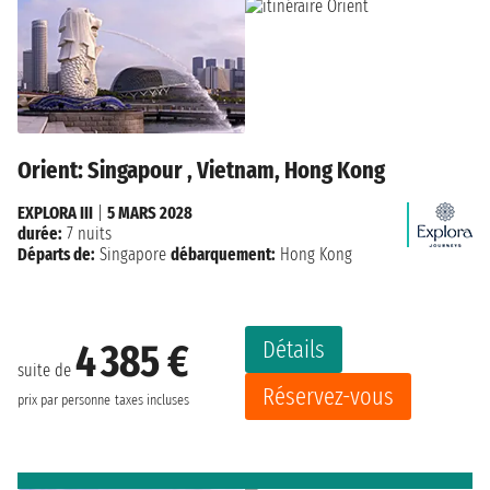
Orient: Singapour , Vietnam, Hong Kong
EXPLORA III
|
5 MARS 2028
durée:
7 nuits
Départs de:
Singapore
débarquement:
Hong Kong
Détails
4 385 €
suite de
Réservez-vous
prix par personne
taxes incluses