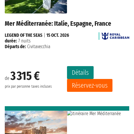
Mer Méditerranée: Italie, Espagne, France
LEGEND OF THE SEAS
|
15 OCT. 2026
durée:
7 nuits
Départs de:
Civitavecchia
Détails
3 315 €
de
Réservez-vous
prix par personne
taxes incluses