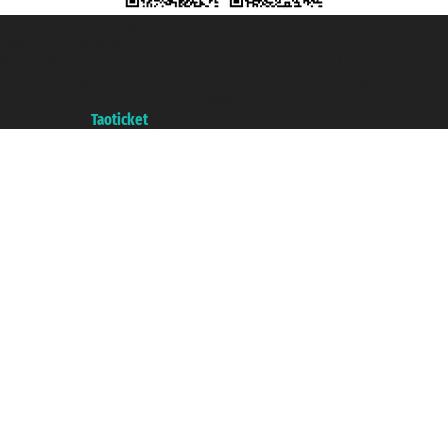
Taoticket S.r.l. Via Brigata Liguria, 3/21 16121 Genova ©2007/2026 -
Taoticket ® registree
P.Iva 06206400720 - Capital social € 100.000,00 i.v. - ecrit a chambre de
commerce e genes a con REA 433093. - Aut. Prov. n° 6167/131601 -
assurance Unipol - polizza n. 206484182
A portal of the
Taoticket
group