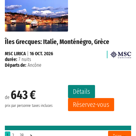
Îles Grecques: Italie, Monténégro, Grèce
MSC LIRICA
|
16 OCT. 2026
durée:
7 nuits
Départs de:
Ancône
Détails
643 €
de
Réservez-vous
prix par personne
taxes incluses
1
2
..38