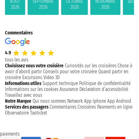
AOÛT
SEPTEMBRE
OCTOBRE
NOVEMBRE
DÉCE
2026
2026
2026
2026
20
Commentaires
4.9
tous les avis
Choisissez vous votre croisière
Curiosités sur les croisières
Chose à
avoir d’abord partir
Conseils pour votre croisière
Quand partir en
croisière
Excursions
Video 3D
Informations utiles
Support technique
Politique de confidentialité
Informations sur les cookies
Assurance
Déclaration d’accessibilité
Travaillez avec nous
Notre Marque
Qui nous sommes
Network
App Iphone
App Android
Services des passagers
Commentaires Croisières
Paiements en ligne
Observatoire Taoticket
paiements