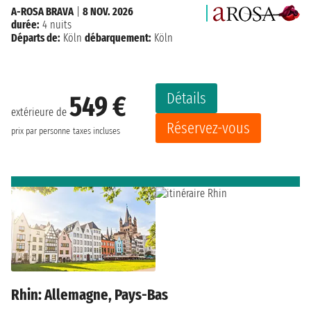
A-ROSA BRAVA
|
8 NOV. 2026
durée:
4 nuits
Départs de:
Köln
débarquement:
Köln
Détails
549 €
extérieure de
Réservez-vous
prix par personne
taxes incluses
Rhin: Allemagne, Pays-Bas