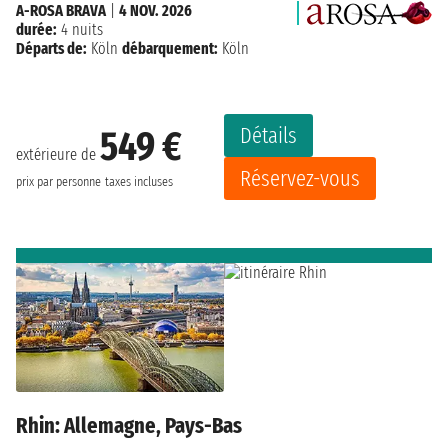
A-ROSA BRAVA
|
4 NOV. 2026
durée:
4 nuits
Départs de:
Köln
débarquement:
Köln
Détails
549 €
extérieure de
Réservez-vous
prix par personne
taxes incluses
Rhin: Allemagne, Pays-Bas