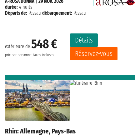
A-ROSA DONNA
|
29 NOV. 2026
durée:
4 nuits
Départs de:
Passau
débarquement:
Passau
Détails
548 €
extérieure de
Réservez-vous
prix par personne
taxes incluses
Rhin: Allemagne, Pays-Bas