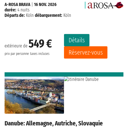
A-ROSA BRAVA
|
16 NOV. 2026
durée:
4 nuits
Départs de:
Köln
débarquement:
Köln
Détails
549 €
extérieure de
Réservez-vous
prix par personne
taxes incluses
Danube: Allemagne, Autriche, Slovaquie