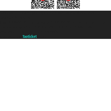
Taoticket S.r.l. Via Brigata Liguria, 3/21 16121 Genova ©2007/2026 -
Taoticket ® registree
P.Iva 06206400720 - Capital social € 100.000,00 i.v. - ecrit a chambre de
commerce e genes a con REA 433093. - Aut. Prov. n° 6167/131601 -
assurance Unipol - polizza n. 206484182
A portal of the
Taoticket
group