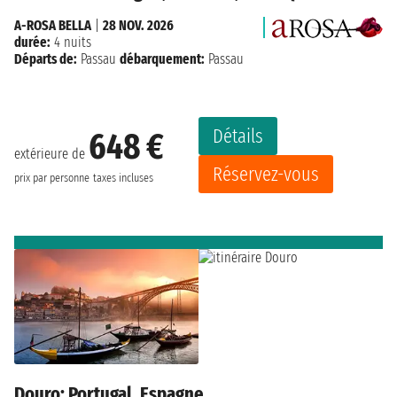
A-ROSA BELLA
|
28 NOV. 2026
durée:
4 nuits
Départs de:
Passau
débarquement:
Passau
Détails
648 €
extérieure de
Réservez-vous
prix par personne
taxes incluses
Douro: Portugal, Espagne