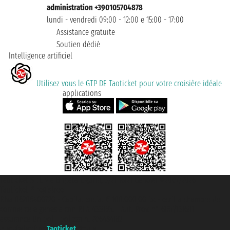
administration +390105704878
lundi - vendredi 09:00 - 12:00 e 15:00 - 17:00
Assistance gratuite
Soutien dédié
Intelligence artificiel
Utilisez vous le GTP DE Taoticket pour votre croisière idéale
applications
Taoticket S.r.l. Via Brigata Liguria, 3/21 16121 Genova ©2007/2026 -
Taoticket ® registree
P.Iva 06206400720 - Capital social € 100.000,00 i.v. - ecrit a chambre de
commerce e genes a con REA 433093. - Aut. Prov. n° 6167/131601 -
assurance Unipol - polizza n. 206484182
A portal of the
Taoticket
group