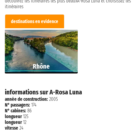
découvrez les itinéraires les plus beauxA-Rosa Luna et choisissez les
itinéraires
destinations en evidence
Rhône
informations sur A-Rosa Luna
année de construction:
2005
N° passagers:
174
N° cabines:
86
longueur
125
longueur
12
vitesse
24