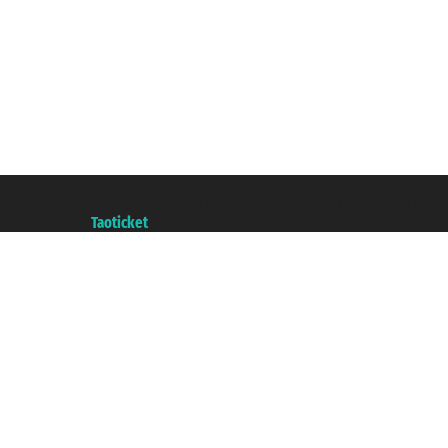
Taoticket S.r.l. Via Brigata Liguria, 3/21 16121 Genova ©2007/2026 - Taoticke
P.Iva 06206400720 - Capital social € 100.000,00 i.v. - ecrit a chambre de c
A portal of the
Taoticket
group