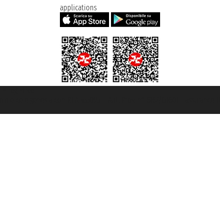
applications
t ® registree
ommerce e genes a con REA 433093. - Aut. Prov. n° 6167/131601 - assurance U