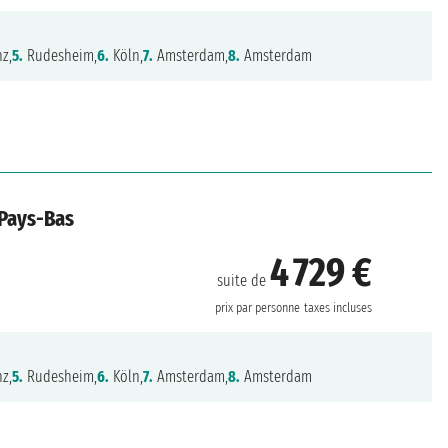
z,
5.
Rudesheim,
6.
Köln,
7.
Amsterdam,
8.
Amsterdam
 Pays-Bas
4 729 €
suite de
prix par personne
taxes incluses
z,
5.
Rudesheim,
6.
Köln,
7.
Amsterdam,
8.
Amsterdam