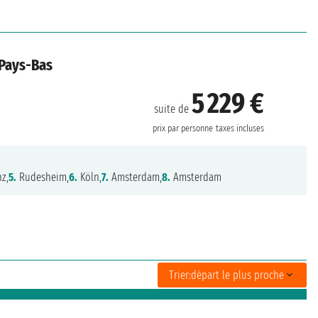
 Pays-Bas
5 229 €
suite de
prix par personne
taxes incluses
z,
5.
Rudesheim,
6.
Köln,
7.
Amsterdam,
8.
Amsterdam
Trier:
départ le plus proche