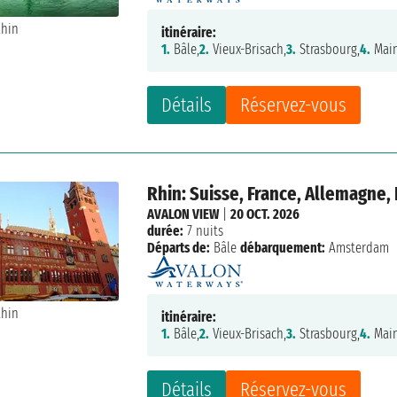
itinéraire:
1.
Bâle,
2.
Vieux-Brisach,
3.
Strasbourg,
4.
Main
Détails
Réservez-vous
Rhin: Suisse, France, Allemagne,
AVALON VIEW
|
20 OCT. 2026
durée:
7 nuits
Départs de:
Bâle
débarquement:
Amsterdam
itinéraire:
1.
Bâle,
2.
Vieux-Brisach,
3.
Strasbourg,
4.
Main
Détails
Réservez-vous