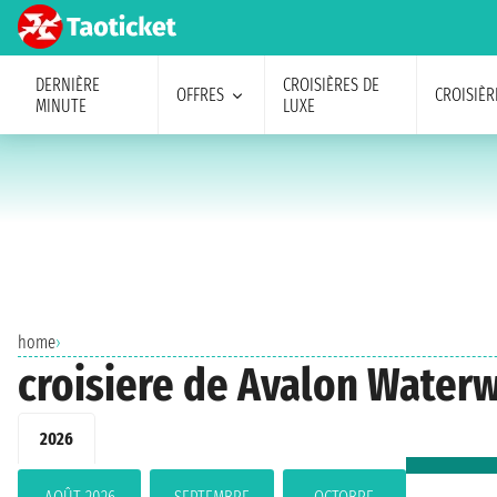
DERNIÈRE
CROISIÈRES DE
OFFRES
CROISIÈR
MINUTE
LUXE
home
›
croisiere de Avalon Water
2026