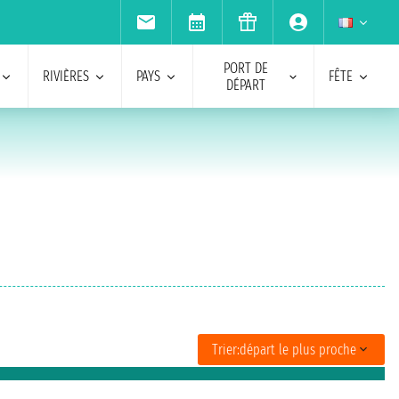
PORT DE
RIVIÈRES
PAYS
FÊTE
DÉPART
Trier:
départ le plus proche