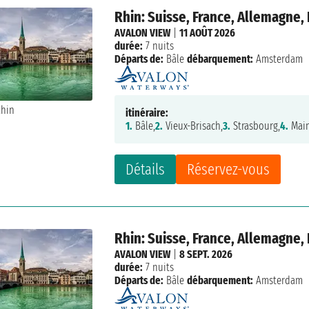
Rhin: Suisse, France, Allemagne,
AVALON VIEW
|
11 AOÛT 2026
durée:
7 nuits
Départs de:
Bâle
débarquement:
Amsterdam
itinéraire:
1.
Bâle,
2.
Vieux-Brisach,
3.
Strasbourg,
4.
Main
Détails
Réservez-vous
Rhin: Suisse, France, Allemagne,
AVALON VIEW
|
8 SEPT. 2026
durée:
7 nuits
Départs de:
Bâle
débarquement:
Amsterdam