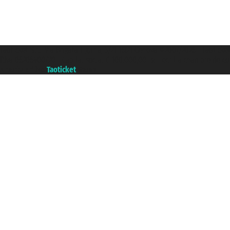
Taoticket S.r.l. Via Brigata Liguria, 3/21 16121 Genova ©2007/2026 - Taoticke
P.Iva 06206400720 - Capital social € 100.000,00 i.v. - ecrit a chambre de c
A portal of the
Taoticket
group