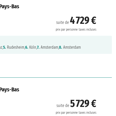
 Pays-Bas
4 729 €
suite de
prix par personne
taxes incluses
z,
5.
Rudesheim,
6.
Köln,
7.
Amsterdam,
8.
Amsterdam
 Pays-Bas
5 729 €
suite de
prix par personne
taxes incluses