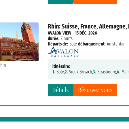
Rhin: Suisse, France, Allemagne,
AVALON VIEW
|
15 DÉC. 2026
durée:
7 nuits
Départs de:
Bâle
débarquement:
Amsterdam
itinéraire:
1.
Bâle,
2.
Vieux-Brisach,
3.
Strasbourg,
4.
Main
Détails
Réservez-vous