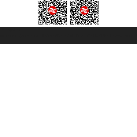
t ® registree
ommerce e genes a con REA 433093. - Aut. Prov. n° 6167/131601 - assurance U