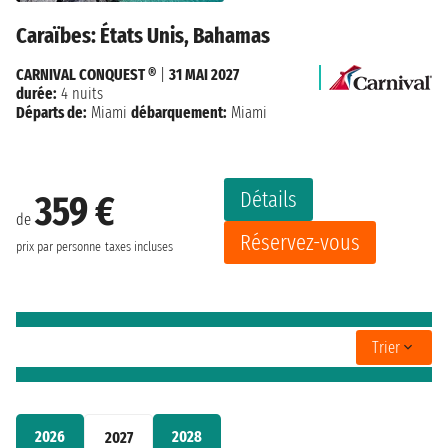
Caraïbes: États Unis, Bahamas
CARNIVAL CONQUEST ®
|
31 MAI 2027
durée:
4 nuits
Départs de:
Miami
débarquement:
Miami
Détails
359 €
de
Réservez-vous
prix par personne
taxes incluses
Trier
2026
2028
2027