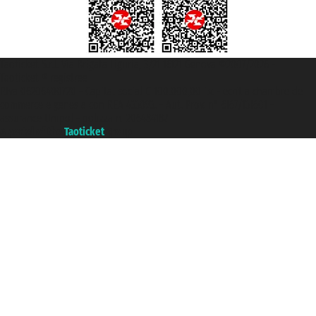
Taoticket S.r.l. Via Brigata Liguria, 3/21 16121 Genova ©2007/2026 -
Taoticket ® registree
P.Iva 06206400720 - Capital social € 100.000,00 i.v. - ecrit a chambre de
commerce e genes a con REA 433093. - Aut. Prov. n° 6167/131601 -
assurance Unipol - polizza n. 206484182
A portal of the
Taoticket
group