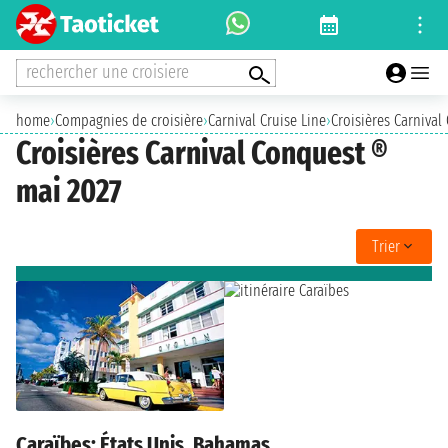
rechercher une croisiere
home
›
Compagnies de croisière
›
Carnival Cruise Line
›
Croisières Carnival
Croisières Carnival Conquest ®
mai 2027
Trier
Caraïbes: États Unis, Bahamas