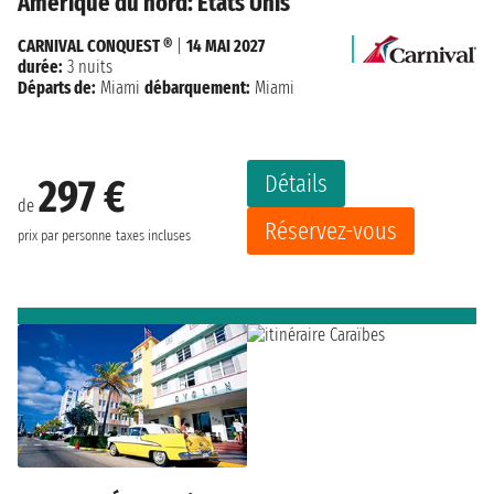
Amérique du nord: États Unis
CARNIVAL CONQUEST ®
|
14 MAI 2027
durée:
3 nuits
Départs de:
Miami
débarquement:
Miami
Détails
297 €
de
Réservez-vous
prix par personne
taxes incluses