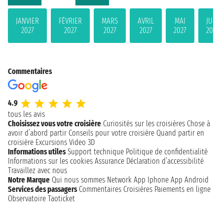
JANVIER
FÉVRIER
MARS
AVRIL
MAI
JUIN
2027
2027
2027
2027
2027
2027
Commentaires
4.9
tous les avis
Choisissez vous votre croisière
Curiosités sur les croisières
Chose à
avoir d’abord partir
Conseils pour votre croisière
Quand partir en
croisière
Excursions
Video 3D
Informations utiles
Support technique
Politique de confidentialité
Informations sur les cookies
Assurance
Déclaration d’accessibilité
Travaillez avec nous
Notre Marque
Qui nous sommes
Network
App Iphone
App Android
Services des passagers
Commentaires Croisières
Paiements en ligne
Observatoire Taoticket