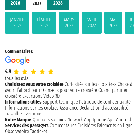
2026
2028
2027
JANVIER
FÉVRIER
MARS
AVRIL
MAI
JUIN
2027
2027
2027
2027
2027
2027
Commentaires
4.9
tous les avis
Choisissez vous votre croisière
Curiosités sur les croisières
Chose à
avoir d’abord partir
Conseils pour votre croisière
Quand partir en
croisière
Excursions
Video 3D
Informations utiles
Support technique
Politique de confidentialité
Informations sur les cookies
Assurance
Déclaration d’accessibilité
Travaillez avec nous
Notre Marque
Qui nous sommes
Network
App Iphone
App Android
Services des passagers
Commentaires Croisières
Paiements en ligne
Observatoire Taoticket