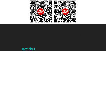
Taoticket S.r.l. Via Brigata Liguria, 3/21 16121 Genova ©2007/2026 -
Taoticket ® registree
P.Iva 06206400720 - Capital social € 100.000,00 i.v. - ecrit a chambre de
commerce e genes a con REA 433093. - Aut. Prov. n° 6167/131601 -
assurance Unipol - polizza n. 206484182
A portal of the
Taoticket
group