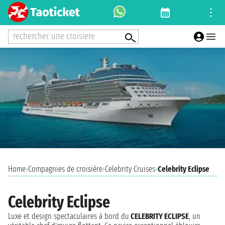
rechercher une croisiere
Home
›
Compagnies de croisière
›
Celebrity Cruises
›
Celebrity Eclipse
Celebrity Eclipse
Luxe et design spectaculaires à bord du
CELEBRITY ECLIPSE
, un