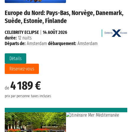
Europe du Nord: Pays-Bas, Norvège, Danemark,
Suède, Estonie, Finlande
CELEBRITY ECLIPSE
|
14 AOÛT 2026
durée:
12 nuits
Départs de:
Amsterdam
débarquement:
Amsterdam
Détails
Réservez-vous
4 189 €
de
prix par personne
taxes incluses