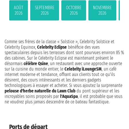
AOÛT
SEPTEMBRE
OCTOBRE
NOVEMBRE
DÉ
2026
2026
2026
2026
Comme ses frères de la classe « Solstice », Celebrity Solstice et
Celebrity Equinox,
Celebrity Eclipse
bénéficie des vues
spectaculaires depuis les terrasses dont sont pourvues environ 85 %
des cabines. Sur le Celebrity Eclipse est maintenant présent le
désormais
célèbre Qsine
, un restaurant avec une approche ouverte
sur la cuisine du monde entier, le
Celebrity iLoungeSM
, un café
internet moderne et tendance, offrant aux clients tout ce qu'ils
désirent, des cours intéressants et les derniers gadgets
technologiques à essayer et acheter. Si vous ajoutez la surprenante
pelouse d'herbe naturelle du Lawn Club
du pont supérieur et les
incroyables soins proposés par
l'AquaSpa
, il est probable que vous
ne voudrez plus jamais descendre de ce bateau fantastique.
Ports de départ